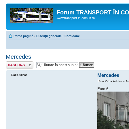
Forum TRANSPORT ÎN C
www.transport-in-comun.ro
Prima pagină
‹
Discuţii generale
‹
Camioane
Mercedes
Răspunde
Mercedes
Kaba Adrian
de
Kaba Adrian
» Jo
Euro 6