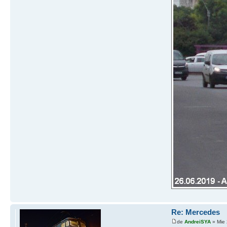
Re: Mercedes
de
AndreiSYA
» Mie 