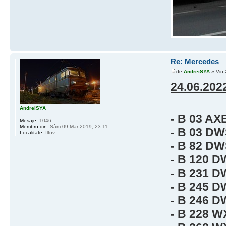
Re: Mercedes
de
AndreiSYA
» Vin 
24.06.202
AndreiSYA
- B 03 AX
Mesaje:
1046
Membru din:
Sâm 09 Mar 2019, 23:11
- B 03 D
Localitate:
Ilfov
- B 82 D
- B 120 
- B 231 
- B 245 
- B 246 
- B 228 