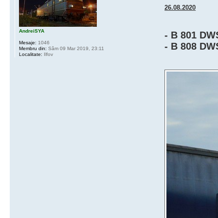
26.08.2020
AndreiSYA
- B 801 DW
Mesaje:
1046
- B 808 DW
Membru din:
Sâm 09 Mar 2019, 23:11
Localitate:
Ilfov