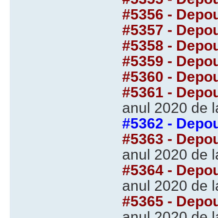
#5356 - Depo
#5357 - Depo
#5358 - Depo
#5359 - Depo
#5360 - Depo
#5361 - Depo
anul 2020 de l
#5362 - Depou
#5363 - Depo
anul 2020 de l
#5364 - Depo
anul 2020 de l
#5365 - Depo
anul 2020 de l