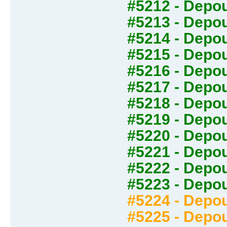
#5212 - Depou
#5213 - Depou
#5214 - Depou
#5215 - Depou
#5216 - Depou
#5217 - Depou
#5218 - Depou
#5219 - Depou
#5220 - Depou
#5221 - Depou
#5222 - Depou
#5223 - Depou
#5224 - Depou
#5225 - Depou