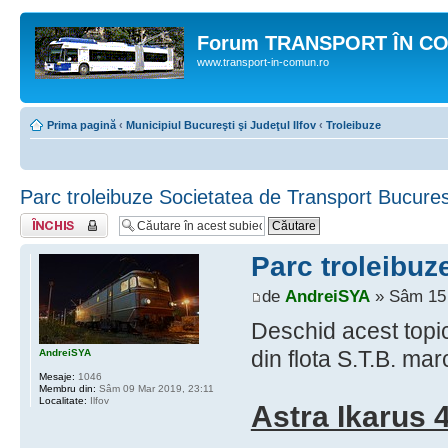
Forum TRANSPORT ÎN C
www.transport-in-comun.ro
Prima pagină
‹
Municipiul Bucureşti şi Judeţul Ilfov
‹
Troleibuze
Parc troleibuze Societatea de Transport Bucures
Subiect închis
Parc troleibuz
de
AndreiSYA
» Sâm 15 
Deschid acest topic
din flota S.T.B. mar
AndreiSYA
Mesaje:
1046
Membru din:
Sâm 09 Mar 2019, 23:11
Localitate:
Ilfov
Astra Ikarus 