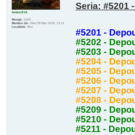
Seria: #5201 
AndreiSYA
Mesaje:
1046
Membru din:
Sâm 09 Mar 2019, 23:11
Localitate:
Ilfov
#5201 - Depou
#5202 - Depou
#5203 - Depou
#5204 - Depou
#5205 - Depou
#5206 - Depou
#5207 - Depou
#5208 - Depou
#5209 - Depou
#5210 - Depou
#5211 - Depou