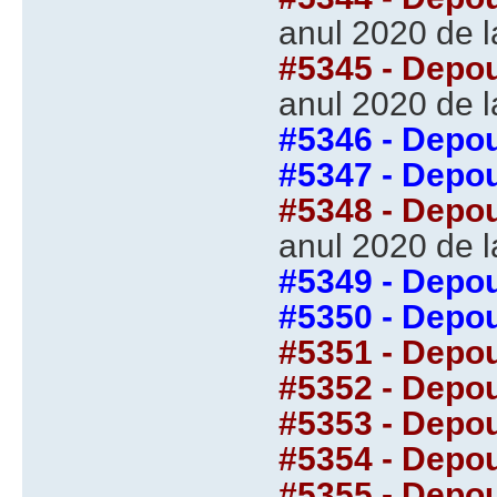
anul 2020 de l
#5345 - Depo
anul 2020 de l
#5346 - Depou
#5347 - Depou
#5348 - Depo
anul 2020 de l
#5349 - Depou
#5350 - Depou
#5351 - Depo
#5352 - Depo
#5353 - Depo
#5354 - Depo
#5355 - Depo