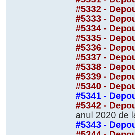
#5332 - Depo
#5333 - Depo
#5334 - Depo
#5335 - Depo
#5336 - Depo
#5337 - Depo
#5338 - Depo
#5339 - Depo
#5340 - Depo
#5341 - Depou
#5342 - Depo
anul 2020 de l
#5343 - Depou
#5344 - Depo