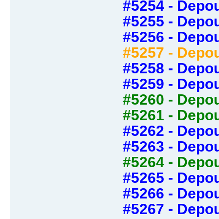
#5254 - Depou
#5255 - Depou
#5256 - Depou
#5257 - Depou
#5258 - Depou
#5259 - Depou
#5260 - Depou
#5261 - Depou
#5262 - Depou
#5263 - Depou
#5264 - Depou
#5265 - Depou
#5266 - Depou
#5267 - Depou