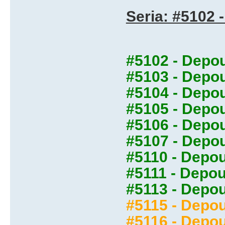
Seria: #5102 
#5102 - Depou
#5103 - Depou
#5104 - Depou
#5105 - Depou
#5106 - Depou
#5107 - Depou
#5110 - Depou
#5111 - Depou
#5113 - Depou
#5115 - Depou
#5116 - Depou