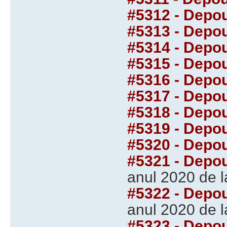
#5312 - Depo
#5313 - Depo
#5314 - Depo
#5315 - Depo
#5316 - Depo
#5317 - Depo
#5318 - Depo
#5319 - Depo
#5320 - Depo
#5321 - Depo
anul 2020 de l
#5322 - Depo
anul 2020 de l
#5323 - Depo