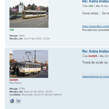
Re: Astra Irisbu
de
133
» Mie 20 Ian 
Ceva minor... Se i
https://www.flickr.c
133
Purcelul mov presedint
Mesaje:
4861
Membru din:
Joi 07 Apr 2016, 22:04
Re: Astra Irisbu
de
Dr2005
» Mie 20 
Trusă de scule nu, 
www.transport-in-com
Dr2005
Site Admin
Mesaje:
2768
Membru din:
Dum 21 Oct 2012, 22:25
Localitate:
Bucureşti, Sector 6, Drumul Taberei