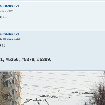
s Citelis 12T
 2021, 23:44
așa...
s Citelis 12T
29 Ian 2021, 10:28
21:
1, #5356, #5378, #5399.