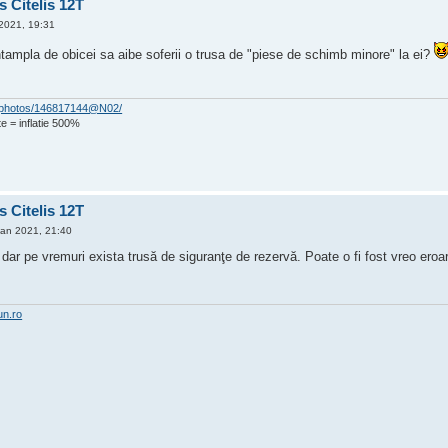
s Citelis 12T
2021, 19:31
ntampla de obicei sa aibe soferii o trusa de "piese de schimb minore" la ei?
om/photos/146817144@N02/
e = inflatie 500%
s Citelis 12T
Ian 2021, 21:40
dar pe vremuri exista trusă de siguranţe de rezervă. Poate o fi fost vreo eroar
un.ro