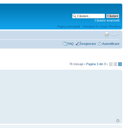
Căutare avansată
Pagina principală - Transport în comun România
FAQ
Înregistrare
Autentificare
76 mesaje •
Pagina
3
din
3
•
1
2
3