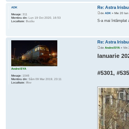
Re: Astra Irisbu
ADK
de
ADK
» Mie 20 Ian
Mesaje:
311
Membru din:
Lun 19 Oct 2020, 16:53
S-a mai întâmplat 
Localitate:
Buzău
Re: Astra Irisbu
de
AndreiSYA
» Vin 
Ianuarie 20
AndreiSYA
#5301, #535
Mesaje:
1046
Membru din:
Sâm 09 Mar 2019, 23:11
Localitate:
Ilfov