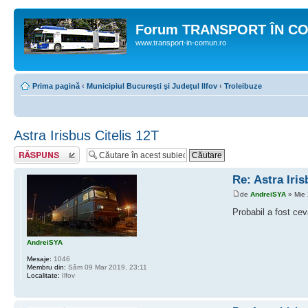
Forum TRANSPORT ÎN C
www.transport-in-comun.ro
Prima pagină
‹
Municipiul Bucureşti şi Judeţul Ilfov
‹
Troleibuze
Astra Irisbus Citelis 12T
Răspunde
Re: Astra Iris
de
AndreiSYA
» Mie 
Probabil a fost cev
AndreiSYA
Mesaje:
1046
Membru din:
Sâm 09 Mar 2019, 23:11
Localitate:
Ilfov