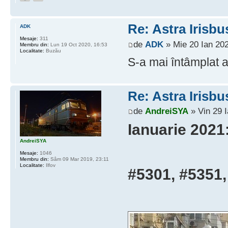
Re: Astra Irisbu
ADK
Mesaje:
311
de
ADK
» Mie 20 Ian 202
Membru din:
Lun 19 Oct 2020, 16:53
Localitate:
Buzău
S-a mai întâmplat a
Re: Astra Irisbu
de
AndreiSYA
» Vin 29 I
Ianuarie 2021
AndreiSYA
Mesaje:
1046
Membru din:
Sâm 09 Mar 2019, 23:11
Localitate:
Ilfov
#5301, #5351,