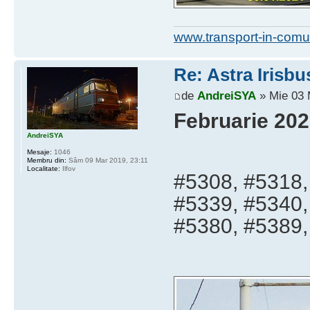
www.transport-in-comu
Re: Astra Irisbu
de
AndreiSYA
» Mie 03 
Februarie 202
AndreiSYA
Mesaje:
1046
Membru din:
Sâm 09 Mar 2019, 23:11
Localitate:
Ilfov
#5308, #5318,
#5339, #5340,
#5380, #5389,