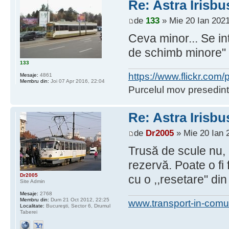
Re: Astra Irisbu
de
133
» Mie 20 Ian 2021
Ceva minor... Se in
de schimb minore" 
133
https://www.flickr.co
Mesaje:
4861
Membru din:
Joi 07 Apr 2016, 22:04
Purcelul mov presedint
Re: Astra Irisbu
de
Dr2005
» Mie 20 Ian 
Trusă de scule nu, 
rezervă. Poate o fi
Dr2005
cu o ,,resetare" din
Site Admin
Mesaje:
2768
Membru din:
Dum 21 Oct 2012, 22:25
www.transport-in-comu
Localitate:
Bucureşti, Sector 6, Drumul
Taberei