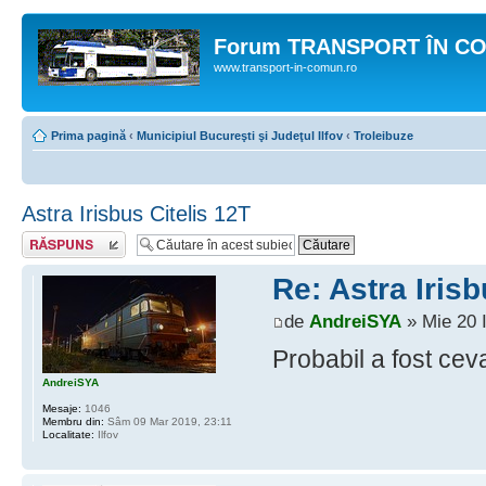
Forum TRANSPORT ÎN C
www.transport-in-comun.ro
Prima pagină
‹
Municipiul Bucureşti şi Judeţul Ilfov
‹
Troleibuze
Astra Irisbus Citelis 12T
Răspunde
Re: Astra Irisb
de
AndreiSYA
» Mie 20 
Probabil a fost cev
AndreiSYA
Mesaje:
1046
Membru din:
Sâm 09 Mar 2019, 23:11
Localitate:
Ilfov