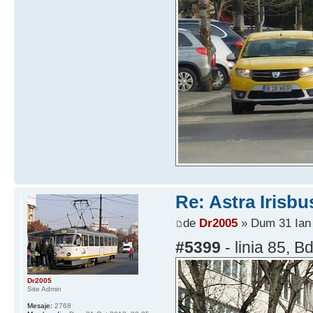
Re: Astra Irisbu
de
Dr2005
» Dum 31 Ian 
#5399
- linia 85, 
Dr2005
Site Admin
Mesaje:
2768