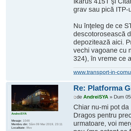
Ikarus 415T şi Cita
grav sau pică ITP-u
Nu înţeleg de ce ST
descotorosească de 
depozitează aici. P
vechi vagoane cu m
324), în vreme ce a
www.transport-in-comu
Re: Platforma Gi
de
AndreiSYA
» Dum 05 
Chiar nu-mi pot da
Dragos pentru preci
AndreiSYA
Mesaje:
1046
urmatoare, voi mer
Membru din:
Sâm 09 Mar 2019, 23:11
Localitate:
Ilfov