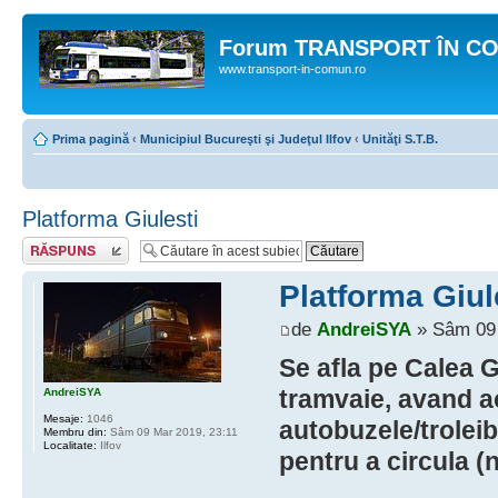
Forum TRANSPORT ÎN C
www.transport-in-comun.ro
Prima pagină
‹
Municipiul Bucureşti şi Judeţul Ilfov
‹
Unităţi S.T.B.
Platforma Giulesti
Răspunde
Platforma Giul
de
AndreiSYA
» Sâm 09 
Se afla pe Calea G
tramvaie, avand ac
AndreiSYA
Mesaje:
1046
autobuzele/troleib
Membru din:
Sâm 09 Mar 2019, 23:11
Localitate:
Ilfov
pentru a circula 