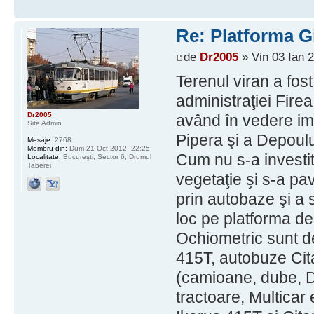
Re: Platforma Gi
de
Dr2005
» Vin 03 Ian 
Terenul viran a fos
administraţiei Fire
Dr2005
având în vedere imi
Site Admin
Pipera şi a Depoului
Mesaje:
2768
Membru din:
Dum 21 Oct 2012, 22:25
Cum nu s-a investit 
Localitate:
Bucureşti, Sector 6, Drumul
Taberei
vegetaţie şi s-a pa
prin autobaze şi a
loc pe platforma de
Ochiometric sunt de
415T, autobuze Citar
(camioane, dube, D
tractoare, Multicar 