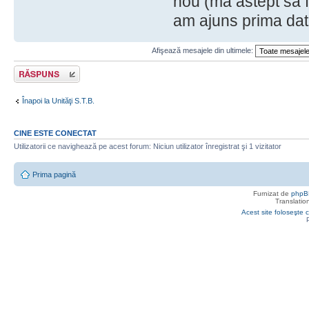
nou (ma astept sa f
am ajuns prima dat
Afişează mesajele din ultimele:
Răspunde
Înapoi la Unităţi S.T.B.
CINE ESTE CONECTAT
Utilizatorii ce navighează pe acest forum: Niciun utilizator înregistrat şi 1 vizitator
Prima pagină
Furnizat de
phpB
Translatio
Acest site foloseşte c