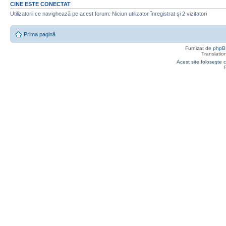
CINE ESTE CONECTAT
Utilizatorii ce navighează pe acest forum: Niciun utilizator înregistrat şi 2 vizitatori
Prima pagină
Furnizat de
phpB
Translatio
Acest site foloseşte c