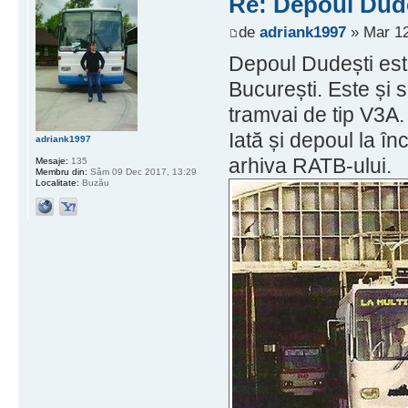
Re: Depoul Dud
de
adriank1997
» Mar 12
Depoul Dudești est
București. Este și 
tramvai de tip V3A.
Iată și depoul la în
adriank1997
arhiva RATB-ului.
Mesaje:
135
Membru din:
Sâm 09 Dec 2017, 13:29
Localitate:
Buzău