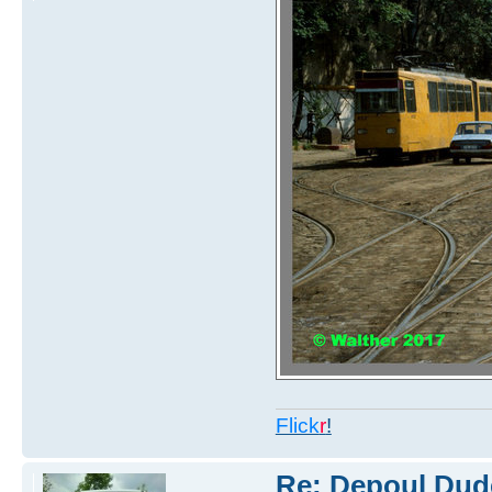
Flick
r
!
Re: Depoul Dud