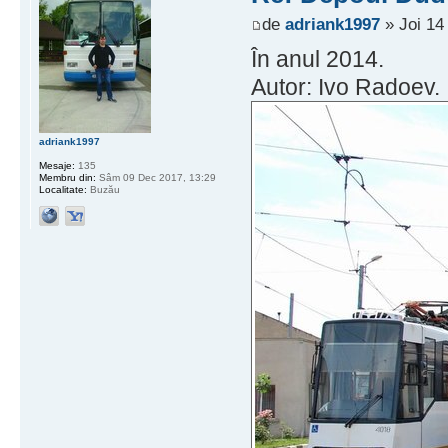
de
adriank1997
» Joi 14
În anul 2014.
Autor: Ivo Radoev.
adriank1997
Mesaje:
135
Membru din:
Sâm 09 Dec 2017, 13:29
Localitate:
Buzău