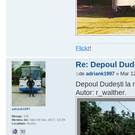
Flick
r
!
Re: Depoul Dud
de
adriank1997
» Mar 12
Depoul Dudești la mi
Autor: r_walther.
adriank1997
Mesaje:
135
Membru din:
Sâm 09 Dec 2017, 13:29
Localitate:
Buzău