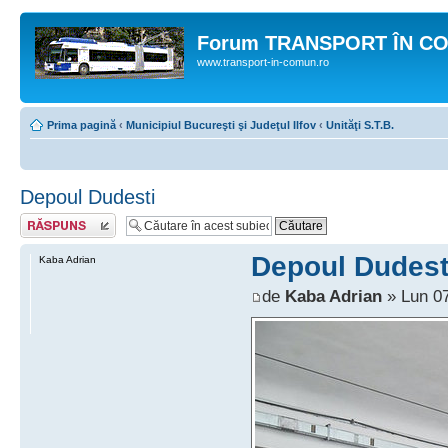
Forum TRANSPORT ÎN C
www.transport-in-comun.ro
Prima pagină
‹
Municipiul Bucureşti şi Judeţul Ilfov
‹
Unităţi S.T.B.
Depoul Dudesti
Răspunde
Depoul Dudest
Kaba Adrian
de
Kaba Adrian
» Lun 07