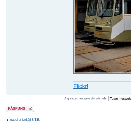
Flick
r
!
Afişează mesajele din ultimele:
Răspunde
Înapoi la Unităţi S.T.B.