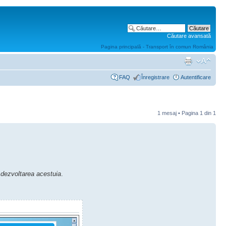
Căutare avansată
Pagina principală - Transport în comun România
FAQ
Înregistrare
Autentificare
1 mesaj • Pagina
1
din
1
i dezvoltarea acestuia
.