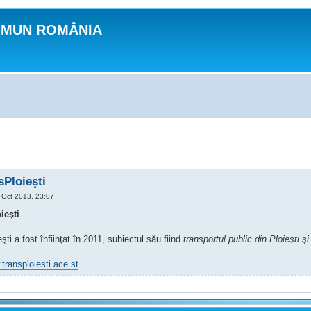
OMUN ROMÂNIA
Ploieşti
Oct 2013, 23:07
ieşti
ti a fost înfiinţat în 2011, subiectul său fiind
transportul public din Ploieşti ş
.transploiesti.ace.st