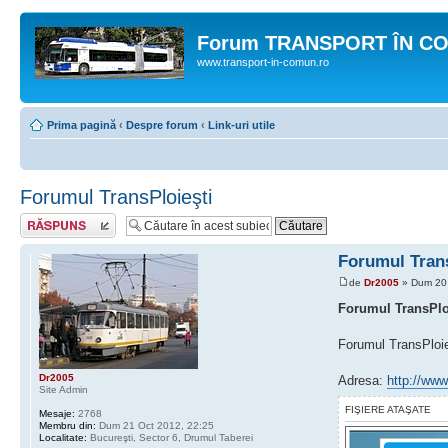
Forum TRANSPORT ÎN C
www.transport-in-comun.ro
Prima pagină
‹
Despre forum
‹
Link-uri utile
Forumul TransPloieşti
Răspunde
Forumul Trans
de
Dr2005
» Dum 20 
Forumul TransPlo
Forumul TransPloieş
Dr2005
Adresa:
http://www
Site Admin
FIŞIERE ATAŞATE
Mesaje:
2768
Membru din:
Dum 21 Oct 2012, 22:25
Localitate:
Bucureşti, Sector 6, Drumul Taberei