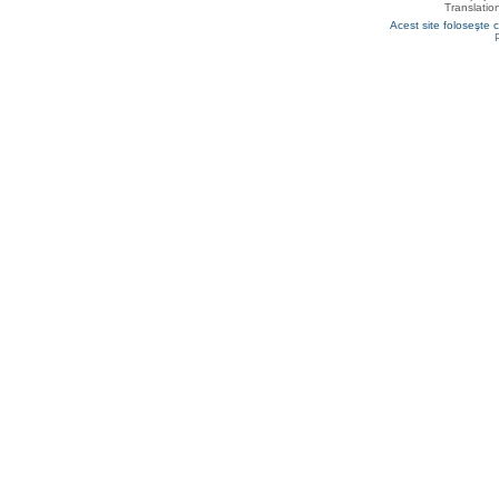
Translatio
Acest site foloseşte c