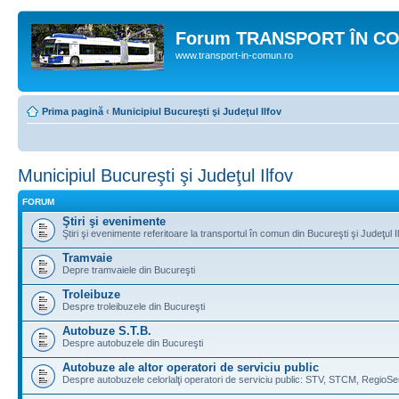
Forum TRANSPORT ÎN C
www.transport-in-comun.ro
Prima pagină
‹
Municipiul Bucureşti şi Judeţul Ilfov
Municipiul Bucureşti şi Judeţul Ilfov
FORUM
Ştiri şi evenimente
Ştiri şi evenimente referitoare la transportul în comun din Bucureşti şi Judeţul I
Tramvaie
Depre tramvaiele din Bucureşti
Troleibuze
Despre troleibuzele din Bucureşti
Autobuze S.T.B.
Despre autobuzele din Bucureşti
Autobuze ale altor operatori de serviciu public
Despre autobuzele celorlalţi operatori de serviciu public: STV, STCM, RegioSe