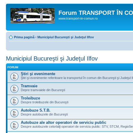
Forum TRANSPORT ÎN C
www.transport-in-comun.ro
Prima pagină
‹
Municipiul Bucureşti şi Judeţul Ilfov
Municipiul Bucureşti şi Judeţul Ilfov
FORUM
Ştiri şi evenimente
Ştiri şi evenimente referitoare la transportul în comun din Bucureşti şi Judeţul I
Tramvaie
Depre tramvaiele din Bucureşti
Troleibuze
Despre troleibuzele din Bucureşti
Autobuze S.T.B.
Despre autobuzele din Bucureşti
Autobuze ale altor operatori de serviciu public
Despre autobuzele celorlalţi operatori de serviciu public: STV, STCM, RegioSe