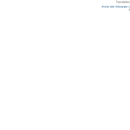
Translatio
Acest site foloseşte c