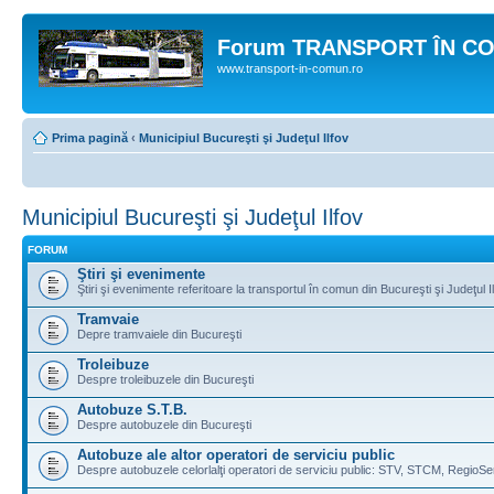
Forum TRANSPORT ÎN C
www.transport-in-comun.ro
Prima pagină
‹
Municipiul Bucureşti şi Judeţul Ilfov
Municipiul Bucureşti şi Judeţul Ilfov
FORUM
Ştiri şi evenimente
Ştiri şi evenimente referitoare la transportul în comun din Bucureşti şi Judeţul I
Tramvaie
Depre tramvaiele din Bucureşti
Troleibuze
Despre troleibuzele din Bucureşti
Autobuze S.T.B.
Despre autobuzele din Bucureşti
Autobuze ale altor operatori de serviciu public
Despre autobuzele celorlalţi operatori de serviciu public: STV, STCM, RegioSe