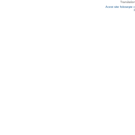
Translatio
Acest site foloseşte c