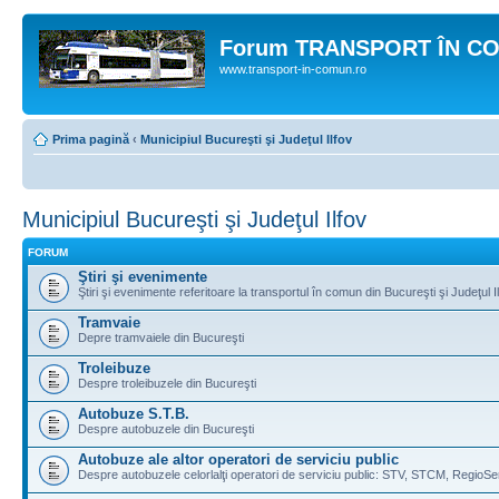
Forum TRANSPORT ÎN C
www.transport-in-comun.ro
Prima pagină
‹
Municipiul Bucureşti şi Judeţul Ilfov
Municipiul Bucureşti şi Judeţul Ilfov
FORUM
Ştiri şi evenimente
Ştiri şi evenimente referitoare la transportul în comun din Bucureşti şi Judeţul I
Tramvaie
Depre tramvaiele din Bucureşti
Troleibuze
Despre troleibuzele din Bucureşti
Autobuze S.T.B.
Despre autobuzele din Bucureşti
Autobuze ale altor operatori de serviciu public
Despre autobuzele celorlalţi operatori de serviciu public: STV, STCM, RegioSe