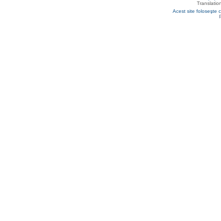
Translatio
Acest site foloseşte c