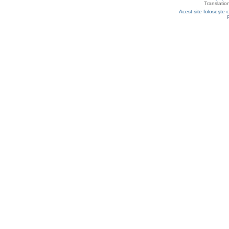
Translatio
Acest site foloseşte c