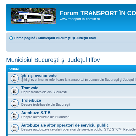
Forum TRANSPORT ÎN C
www.transport-in-comun.ro
Prima pagină
‹
Municipiul Bucureşti şi Judeţul Ilfov
Municipiul Bucureşti şi Judeţul Ilfov
FORUM
Ştiri şi evenimente
Ştiri şi evenimente referitoare la transportul în comun din Bucureşti şi Judeţul I
Tramvaie
Depre tramvaiele din Bucureşti
Troleibuze
Despre troleibuzele din Bucureşti
Autobuze S.T.B.
Despre autobuzele din Bucureşti
Autobuze ale altor operatori de serviciu public
Despre autobuzele celorlalţi operatori de serviciu public: STV, STCM, RegioSe