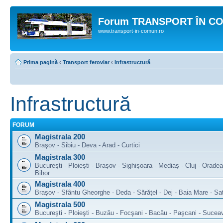
Forum TRANSPORT ÎN C
www.transport-in-comun.ro
Prima pagină
‹
Transport feroviar
‹
Infrastructură
Infrastructură
FORUM
Magistrala 200
Braşov - Sibiu - Deva - Arad - Curtici
Magistrala 300
Bucureşti - Ploieşti - Braşov - Sighişoara - Mediaş - Cluj - Orade
Bihor
Magistrala 400
Braşov - Sfântu Gheorghe - Deda - Sărăţel - Dej - Baia Mare - S
Magistrala 500
Bucureşti - Ploieşti - Buzău - Focşani - Bacău - Paşcani - Sucea