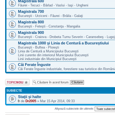
Magistrala 600
Făurei - Tecuci - Bârlad - Vaslui - Iaşi - Ungheni
Magistrala 700
Bucureşti - Urziceni - Făurei - Brăila - Galaţi
Magistrala 800
Bucureşti - Feteşti - Constanţa - Mangalia
Magistrala 900
Bucureşti - Craiova - Drobeta Turnu Severin - Caransebeş - Lugoj
Magistrala 1000 şi Linia de Centură a Bucureştiului
Bucureşti - Buftea - Ploieşti
Linia de Centură a Municipiului Bucureşti
Linii curente din interiorul Municipiului Bucureşti
Linii industriale din Municipiul Bucureşti
Căi Ferate Înguste
Căi Ferate Înguste industriale, forestiere sau turistice din Români
Scrie un subiect
nou
SUBIECTE
Staţii şi halte
de
Dr2005
» Mar 15 Apr 2014, 09:33
Afişează subiectele din ultimele: