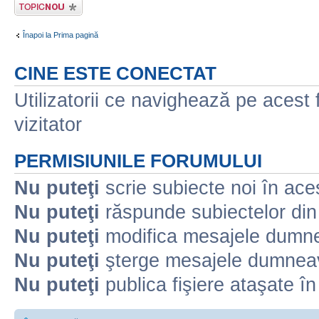
Scrie un subiect
nou
Înapoi la Prima pagină
CINE ESTE CONECTAT
Utilizatorii ce navighează pe acest f
vizitator
PERMISIUNILE FORUMULUI
Nu puteţi
scrie subiecte noi în ace
Nu puteţi
răspunde subiectelor din
Nu puteţi
modifica mesajele dumne
Nu puteţi
şterge mesajele dumneav
Nu puteţi
publica fişiere ataşate î