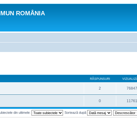
OMUN ROMÂNIA
RĂSPUNSURI
VIZUALIZ
2
7684
0
1176
biectele din ultimele:
Sortează după