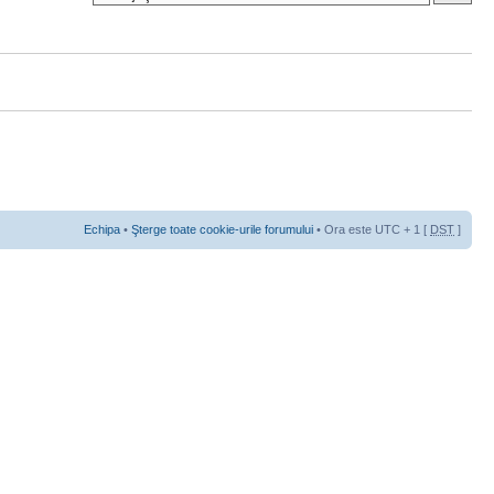
Echipa
•
Şterge toate cookie-urile forumului
• Ora este UTC + 1 [
DST
]