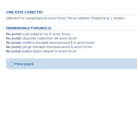
CINE ESTE CONECTAT
Utilizatorii ce navighează pe acest forum: Niciun utilizator înregistrat şi 1 vizitator
PERMISIUNILE FORUMULUI
Nu puteţi
scrie subiecte noi în acest forum
Nu puteţi
răspunde subiectelor din acest forum
Nu puteţi
modifica mesajele dumneavoastră în acest forum
Nu puteţi
şterge mesajele dumneavoastră în acest forum
Nu puteţi
publica fişiere ataşate în acest forum
Prima pagină