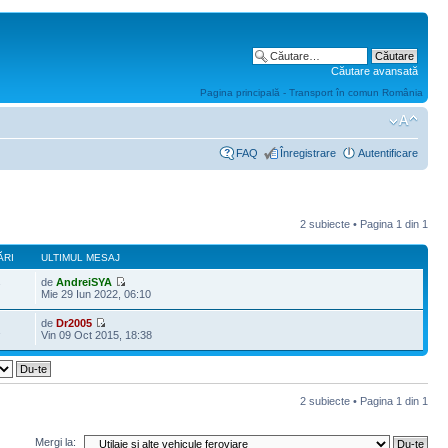
Căutare avansată
Pagina principală - Transport în comun România
FAQ
Înregistrare
Autentificare
2 subiecte • Pagina
1
din
1
ĂRI
ULTIMUL MESAJ
de
AndreiSYA
7
Mie 29 Iun 2022, 06:10
de
Dr2005
1
Vin 09 Oct 2015, 18:38
2 subiecte • Pagina
1
din
1
Mergi la: