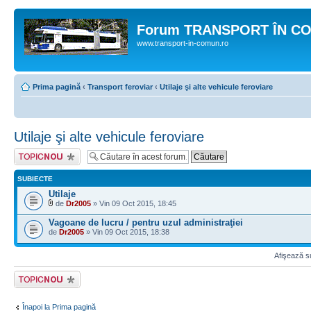
Forum TRANSPORT ÎN C
www.transport-in-comun.ro
Prima pagină
‹
Transport feroviar
‹
Utilaje şi alte vehicule feroviare
Utilaje şi alte vehicule feroviare
Scrie un subiect
nou
SUBIECTE
Utilaje
de
Dr2005
» Vin 09 Oct 2015, 18:45
Vagoane de lucru / pentru uzul administraţiei
de
Dr2005
» Vin 09 Oct 2015, 18:38
Afişează su
Scrie un subiect
nou
Înapoi la Prima pagină