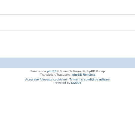
Furnizat de
phpBB
® Forum Software © phpBB Group
Translation/Traducere:
phpBB România
Acest site foloseşte cookie-uri
-
Termeni şi condiţii de utilizare
Powered by
Dr2005