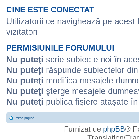
CINE ESTE CONECTAT
Utilizatorii ce navighează pe acest f
vizitatori
PERMISIUNILE FORUMULUI
Nu puteţi
scrie subiecte noi în ace
Nu puteţi
răspunde subiectelor din
Nu puteţi
modifica mesajele dumne
Nu puteţi
şterge mesajele dumneav
Nu puteţi
publica fişiere ataşate î
Prima pagină
Furnizat de
phpBB
® F
Translation/Tr