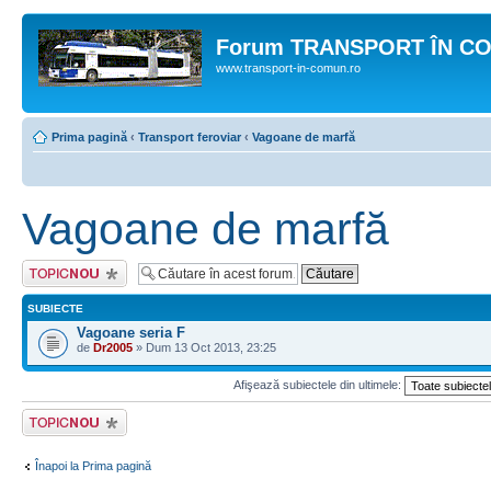
Forum TRANSPORT ÎN C
www.transport-in-comun.ro
Prima pagină
‹
Transport feroviar
‹
Vagoane de marfă
Vagoane de marfă
Scrie un subiect
nou
SUBIECTE
Vagoane seria F
de
Dr2005
» Dum 13 Oct 2013, 23:25
Afişează subiectele din ultimele:
Scrie un subiect
nou
Înapoi la Prima pagină