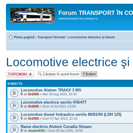
Forum TRANSPORT ÎN C
www.transport-in-comun.ro
Prima pagină
‹
Transport feroviar
‹
Locomotive electrice şi diesel
Locomotive electrice şi
Scrie un subiect
nou
SUBIECTE
Locomotive Alstom TRAXX 3 MS
de
Dr2005
» Mar 05 Aug 2025, 20:33
Locomotive electrice seriile 476/477
de
Dr2005
» Dum 14 Iul 2013, 23:08
Locomotive diesel hidraulice seriile 80/81/84 (LDH 125)
de
Dr2005
» Dum 07 Apr 2013, 22:10
Rame electrice Alstom Coradia Stream
de
AndreiSYA
» Dum 05 Ian 2025, 10:56