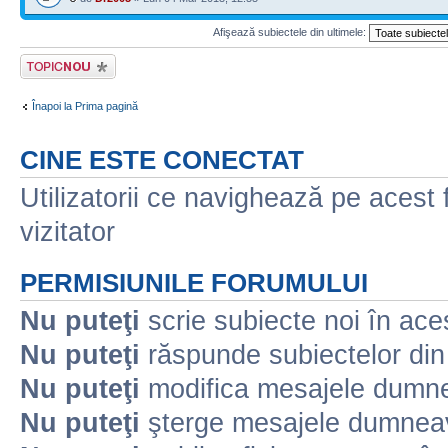
Afişează subiectele din ultimele:
Scrie un subiect
nou
Înapoi la Prima pagină
CINE ESTE CONECTAT
Utilizatorii ce navighează pe acest f
vizitator
PERMISIUNILE FORUMULUI
Nu puteţi
scrie subiecte noi în ace
Nu puteţi
răspunde subiectelor din
Nu puteţi
modifica mesajele dumne
Nu puteţi
şterge mesajele dumneav