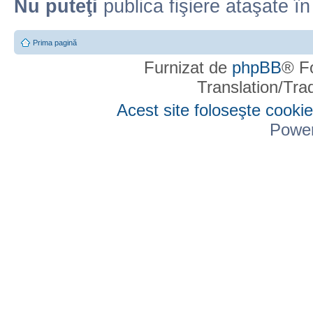
Nu puteţi
publica fişiere ataşate î
Prima pagină
Furnizat de
phpBB
® F
Translation/Tr
Acest site foloseşte cookie
Powe