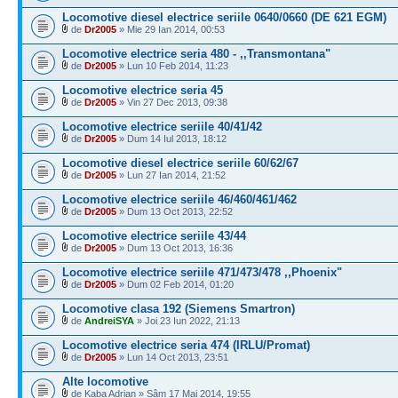
Locomotive diesel electrice seriile 0640/0660 (DE 621 EGM)
de
Dr2005
» Mie 29 Ian 2014, 00:53
Locomotive electrice seria 480 - ,,Transmontana"
de
Dr2005
» Lun 10 Feb 2014, 11:23
Locomotive electrice seria 45
de
Dr2005
» Vin 27 Dec 2013, 09:38
Locomotive electrice seriile 40/41/42
de
Dr2005
» Dum 14 Iul 2013, 18:12
Locomotive diesel electrice seriile 60/62/67
de
Dr2005
» Lun 27 Ian 2014, 21:52
Locomotive electrice seriile 46/460/461/462
de
Dr2005
» Dum 13 Oct 2013, 22:52
Locomotive electrice seriile 43/44
de
Dr2005
» Dum 13 Oct 2013, 16:36
Locomotive electrice seriile 471/473/478 ,,Phoenix"
de
Dr2005
» Dum 02 Feb 2014, 01:20
Locomotive clasa 192 (Siemens Smartron)
de
AndreiSYA
» Joi 23 Iun 2022, 21:13
Locomotive electrice seria 474 (IRLU/Promat)
de
Dr2005
» Lun 14 Oct 2013, 23:51
Alte locomotive
de Kaba Adrian » Sâm 17 Mai 2014, 19:55