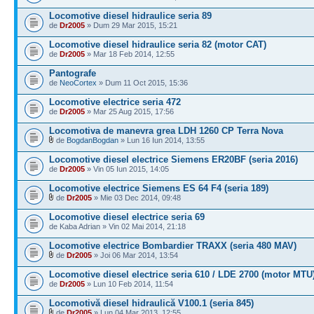
Locomotive diesel hidraulice seria 89
de
Dr2005
» Dum 29 Mar 2015, 15:21
Locomotive diesel hidraulice seria 82 (motor CAT)
de
Dr2005
» Mar 18 Feb 2014, 12:55
Pantografe
de
NeoCortex
» Dum 11 Oct 2015, 15:36
Locomotive electrice seria 472
de
Dr2005
» Mar 25 Aug 2015, 17:56
Locomotiva de manevra grea LDH 1260 CP Terra Nova
de
BogdanBogdan
» Lun 16 Iun 2014, 13:55
Locomotive diesel electrice Siemens ER20BF (seria 2016)
de
Dr2005
» Vin 05 Iun 2015, 14:05
Locomotive electrice Siemens ES 64 F4 (seria 189)
de
Dr2005
» Mie 03 Dec 2014, 09:48
Locomotive diesel electrice seria 69
de Kaba Adrian » Vin 02 Mai 2014, 21:18
Locomotive electrice Bombardier TRAXX (seria 480 MAV)
de
Dr2005
» Joi 06 Mar 2014, 13:54
Locomotive diesel electrice seria 610 / LDE 2700 (motor MTU
de
Dr2005
» Lun 10 Feb 2014, 11:54
Locomotivă diesel hidraulică V100.1 (seria 845)
de
Dr2005
» Lun 04 Mar 2013, 12:55