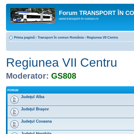
Forum TRANSPORT ÎN C
www.transport-in-comun.ro
Prima pagină
‹
Transport în comun România
‹
Regiunea VII Centru
Regiunea VII Centru
Moderator:
GS808
FORUM
Judeţul Alba
Judeţul Braşov
Judeţul Covasna
Judeţul Harghita