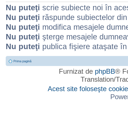
Nu puteţi
scrie subiecte noi în ace
Nu puteţi
răspunde subiectelor din
Nu puteţi
modifica mesajele dumne
Nu puteţi
şterge mesajele dumneav
Nu puteţi
publica fişiere ataşate î
Prima pagină
Furnizat de
phpBB
® F
Translation/Tr
Acest site foloseşte cookie
Powe