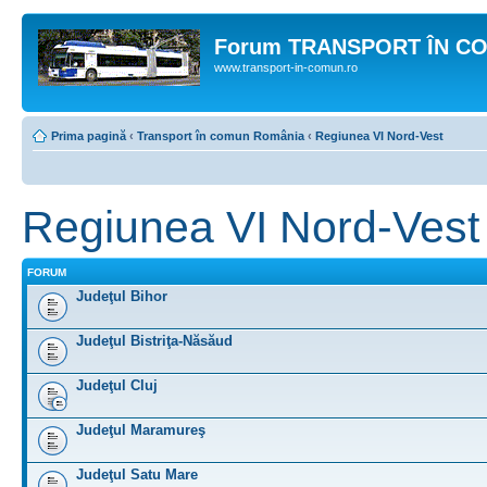
Forum TRANSPORT ÎN C
www.transport-in-comun.ro
Prima pagină
‹
Transport în comun România
‹
Regiunea VI Nord-Vest
Regiunea VI Nord-Vest
FORUM
Judeţul Bihor
Judeţul Bistriţa-Năsăud
Judeţul Cluj
Judeţul Maramureş
Judeţul Satu Mare