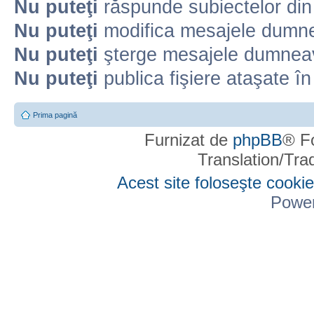
Nu puteţi
răspunde subiectelor din
Nu puteţi
modifica mesajele dumne
Nu puteţi
şterge mesajele dumneav
Nu puteţi
publica fişiere ataşate î
Prima pagină
Furnizat de
phpBB
® F
Translation/Tr
Acest site foloseşte cookie
Powe