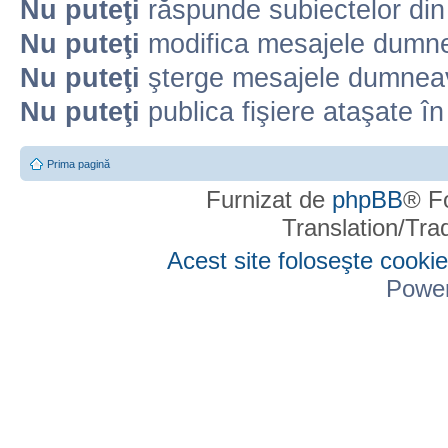
Nu puteţi
răspunde subiectelor din
Nu puteţi
modifica mesajele dumne
Nu puteţi
şterge mesajele dumneav
Nu puteţi
publica fişiere ataşate î
Prima pagină
Furnizat de
phpBB
® F
Translation/Tr
Acest site foloseşte cookie
Powe