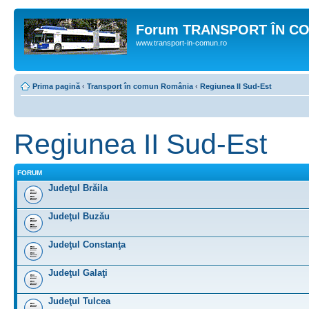
Forum TRANSPORT ÎN C
www.transport-in-comun.ro
Prima pagină
‹
Transport în comun România
‹
Regiunea II Sud-Est
Regiunea II Sud-Est
FORUM
Judeţul Brăila
Judeţul Buzău
Judeţul Constanţa
Judeţul Galaţi
Judeţul Tulcea