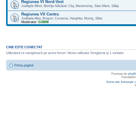
Regiunea VI Nord-Vest
Judeţele Bihor, Bistriţa-Năsăud, Cluj, Maramureş, Satu Mare, Sălaj
Regiunea VII Centru
Judeţela Alba, Braşov, Covasna, Harghita, Mureş, Sibiu
Moderator:
GS808
CINE ESTE CONECTAT
Utilizatorii ce navighează pe acest forum: Niciun utilizator înregistrat şi 1 vizitator
Prima pagină
Furnizat de
phpB
Translatio
Acest site foloseşte c