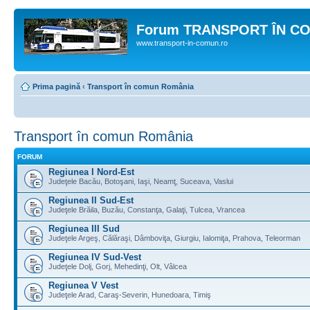
Forum TRANSPORT ÎN C
www.transport-in-comun.ro
Prima pagină
‹
Transport în comun România
Transport în comun România
FORUM
Regiunea I Nord-Est
Judeţele Bacău, Botoşani, Iaşi, Neamţ, Suceava, Vaslui
Regiunea II Sud-Est
Judeţele Brăila, Buzău, Constanţa, Galaţi, Tulcea, Vrancea
Regiunea III Sud
Judeţele Argeş, Călăraşi, Dâmboviţa, Giurgiu, Ialomiţa, Prahova, Teleorman
Regiunea IV Sud-Vest
Judeţele Dolj, Gorj, Mehedinţi, Olt, Vâlcea
Regiunea V Vest
Judeţele Arad, Caraş-Severin, Hunedoara, Timiş