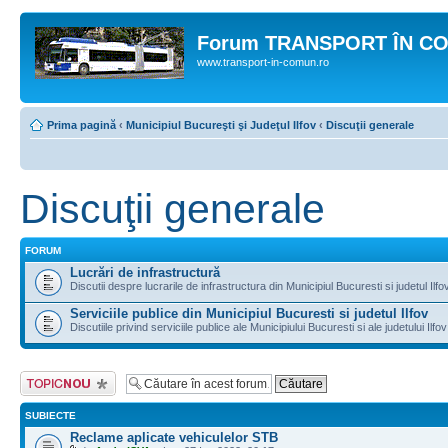
Forum TRANSPORT ÎN C
www.transport-in-comun.ro
Prima pagină
‹
Municipiul Bucureşti şi Judeţul Ilfov
‹
Discuţii generale
Discuţii generale
FORUM
Lucrări de infrastructură
Discutii despre lucrarile de infrastructura din Municipiul Bucuresti si judetul Ilfo
Serviciile publice din Municipiul Bucuresti si judetul Ilfov
Discutiile privind serviciile publice ale Municipiului Bucuresti si ale judetului Ilfov
Scrie un subiect
nou
SUBIECTE
Reclame aplicate vehiculelor STB