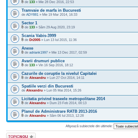
de
133
» Mie 28 Dec 2016, 22:53
Tramvaie de marfa in Bucuresti
de
ADY881
» Mie 19 Mar 2014, 16:33
Sector 1
de
133
» Sâm 29 Aug 2020, 23:19
Scania Vabis-3999
de
Dr2005
» Lun 13 Iul 2015, 11:36
Anexe
de
adriank1997
» Mie 13 Dec 2017, 02:59
Avarii drumuri publice
de
133
» Vin 16 Sep 2016, 18:12
Cazurile de coruptie la nivelul Capitalei
de
Alexandru
» Lun 27 Oct 2014, 14:11
Spatiile verzi din Bucuresti
de
Alexandru
» Lun 05 Mai 2014, 15:26
Licitatia privind traseele metropolitane 2014
de
Alexandru
» Dum 23 Feb 2014, 00:13
Planul de Administrare RATB 2013-2016
de
Alexandru
» Sâm 06 Iul 2013, 12:28
Afişează subiectele din ultimele:
Scrie un subiect