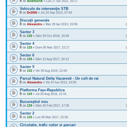
de
AndreiSYA
» Lun 27 Iun 2022, 20:17
Vehicule de intervenţie STB
de
Dr2005
» Joi 19 Sep 2013, 07:43
Discuţii generale
de
Alexandru
» Mar 29 Ian 2013, 15:59
Sector 3
de
133
» Sâm 29 Oct 2016, 19:28
Sector 4
de
133
» Dum 05 Mar 2017, 22:17
Sector 6
de
133
» Sâm 12 Aug 2017, 20:12
Sector 5
de
133
» Vin 30 Aug 2019, 22:06
Parcul Natural Delta Vacaresti - Un colt de rai
de
Alexandru
» Vin 07 Iun 2013, 10:59
Platforma Faur-Republica
de
133
» Joi 25 Aug 2016, 21:01
Bucureştiul nou
de
133
» Sâm 25 Feb 2017, 17:35
Sector 2
de
133
» Lun 06 Mar 2017, 22:56
Circulatie, trafic rutier si parcari