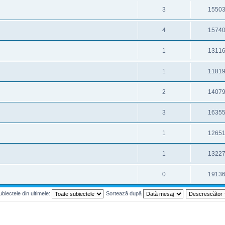
3
1550
4
1574
1
1311
1
1181
2
1407
3
1635
1
1265
1
1322
0
1913
biectele din ultimele:
Sortează după