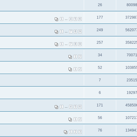
26
8009
177
37298
...
1
4
5
6
249
56207
...
1
7
8
9
257
35822
...
1
7
8
9
34
7007
1
2
52
10385
1
2
7
2351
6
1929
171
45850
...
1
4
5
6
56
10721
1
2
76
13494
1
2
3