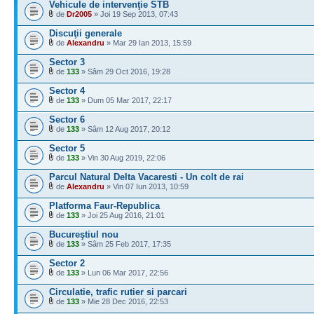
Vehicule de intervenţie STB
de
Dr2005
» Joi 19 Sep 2013, 07:43
Discuţii generale
de
Alexandru
» Mar 29 Ian 2013, 15:59
Sector 3
de
133
» Sâm 29 Oct 2016, 19:28
Sector 4
de
133
» Dum 05 Mar 2017, 22:17
Sector 6
de
133
» Sâm 12 Aug 2017, 20:12
Sector 5
de
133
» Vin 30 Aug 2019, 22:06
Parcul Natural Delta Vacaresti - Un colt de rai
de
Alexandru
» Vin 07 Iun 2013, 10:59
Platforma Faur-Republica
de
133
» Joi 25 Aug 2016, 21:01
Bucureştiul nou
de
133
» Sâm 25 Feb 2017, 17:35
Sector 2
de
133
» Lun 06 Mar 2017, 22:56
Circulatie, trafic rutier si parcari
de
133
» Mie 28 Dec 2016, 22:53