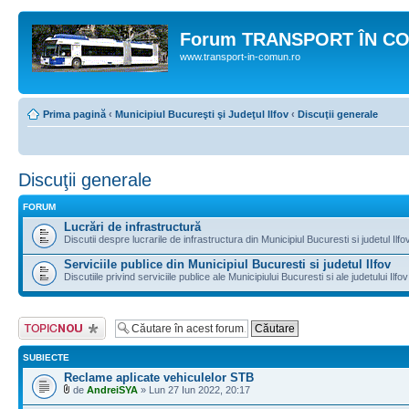
Forum TRANSPORT ÎN C
www.transport-in-comun.ro
Prima pagină
‹
Municipiul Bucureşti şi Judeţul Ilfov
‹
Discuţii generale
Discuţii generale
FORUM
Lucrări de infrastructură
Discutii despre lucrarile de infrastructura din Municipiul Bucuresti si judetul Ilfo
Serviciile publice din Municipiul Bucuresti si judetul Ilfov
Discutiile privind serviciile publice ale Municipiului Bucuresti si ale judetului Ilfov
Scrie un subiect
nou
SUBIECTE
Reclame aplicate vehiculelor STB
de
AndreiSYA
» Lun 27 Iun 2022, 20:17