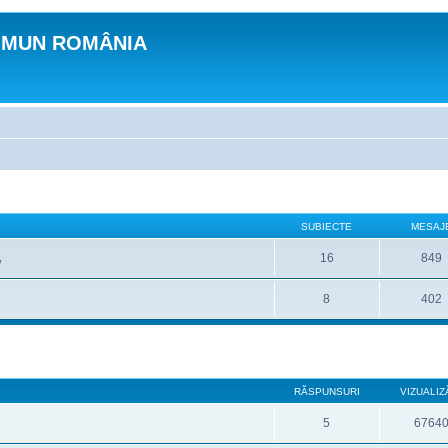
OMUN ROMÂNIA
SUBIECTE
MESAJ
16
849
v
8
402
RĂSPUNSURI
VIZUALIZ
5
6764