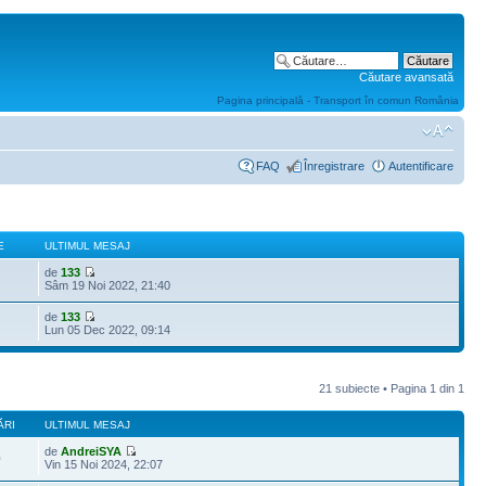
Căutare avansată
Pagina principală - Transport în comun România
FAQ
Înregistrare
Autentificare
E
ULTIMUL MESAJ
de
133
Sâm 19 Noi 2022, 21:40
de
133
Lun 05 Dec 2022, 09:14
21 subiecte • Pagina
1
din
1
ĂRI
ULTIMUL MESAJ
de
AndreiSYA
0
Vin 15 Noi 2024, 22:07