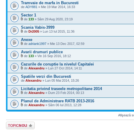
Tramvaie de marfa in Bucuresti
de
ADY881
» Mie 19 Mar 2014, 16:33
Sector 1
de
133
» Sâm 29 Aug 2020, 23:19
Scania Vabis-3999
de
Dr2005
» Lun 13 Iul 2015, 11:36
Anexe
de
adriank1997
» Mie 13 Dec 2017, 02:59
Avarii drumuri publice
de
133
» Vin 16 Sep 2016, 18:12
Cazurile de coruptie la nivelul Capitalei
de
Alexandru
» Lun 27 Oct 2014, 14:11
Spatiile verzi din Bucuresti
de
Alexandru
» Lun 05 Mai 2014, 15:26
Licitatia privind traseele metropolitane 2014
de
Alexandru
» Dum 23 Feb 2014, 00:13
Planul de Administrare RATB 2013-2016
de
Alexandru
» Sâm 06 Iul 2013, 12:28
Afişează su
Scrie un subiect
nou