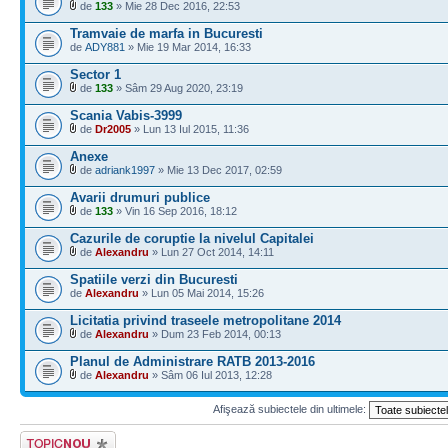
de
133
» Mie 28 Dec 2016, 22:53
Tramvaie de marfa in Bucuresti
de
ADY881
» Mie 19 Mar 2014, 16:33
Sector 1
de
133
» Sâm 29 Aug 2020, 23:19
Scania Vabis-3999
de
Dr2005
» Lun 13 Iul 2015, 11:36
Anexe
de
adriank1997
» Mie 13 Dec 2017, 02:59
Avarii drumuri publice
de
133
» Vin 16 Sep 2016, 18:12
Cazurile de coruptie la nivelul Capitalei
de
Alexandru
» Lun 27 Oct 2014, 14:11
Spatiile verzi din Bucuresti
de
Alexandru
» Lun 05 Mai 2014, 15:26
Licitatia privind traseele metropolitane 2014
de
Alexandru
» Dum 23 Feb 2014, 00:13
Planul de Administrare RATB 2013-2016
de
Alexandru
» Sâm 06 Iul 2013, 12:28
Afişează subiectele din ultimele:
Scrie un subiect