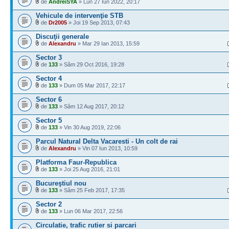
de
AndreiSYA
» Lun 27 Iun 2022, 20:17
Vehicule de intervenţie STB
de
Dr2005
» Joi 19 Sep 2013, 07:43
Discuţii generale
de
Alexandru
» Mar 29 Ian 2013, 15:59
Sector 3
de
133
» Sâm 29 Oct 2016, 19:28
Sector 4
de
133
» Dum 05 Mar 2017, 22:17
Sector 6
de
133
» Sâm 12 Aug 2017, 20:12
Sector 5
de
133
» Vin 30 Aug 2019, 22:06
Parcul Natural Delta Vacaresti - Un colt de rai
de
Alexandru
» Vin 07 Iun 2013, 10:59
Platforma Faur-Republica
de
133
» Joi 25 Aug 2016, 21:01
Bucureştiul nou
de
133
» Sâm 25 Feb 2017, 17:35
Sector 2
de
133
» Lun 06 Mar 2017, 22:56
Circulatie, trafic rutier si parcari