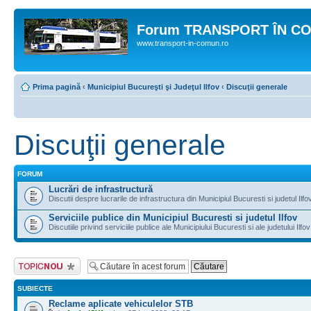
Forum TRANSPORT ÎN C
www.transport-in-comun.ro
Prima pagină
‹
Municipiul Bucureşti şi Judeţul Ilfov
‹
Discuţii generale
Discuţii generale
FORUM
Lucrări de infrastructură
Discutii despre lucrarile de infrastructura din Municipiul Bucuresti si judetul Ilfo
Serviciile publice din Municipiul Bucuresti si judetul Ilfov
Discutiile privind serviciile publice ale Municipiului Bucuresti si ale judetului Ilfov
Scrie un subiect
nou
SUBIECTE
Reclame aplicate vehiculelor STB