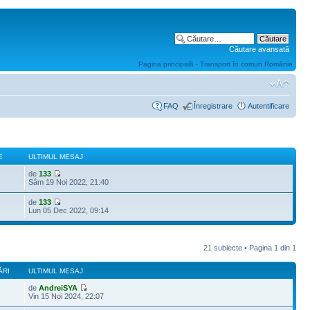
Căutare avansată
Pagina principală - Transport în comun România
FAQ
Înregistrare
Autentificare
E
ULTIMUL MESAJ
de
133
Sâm 19 Noi 2022, 21:40
de
133
Lun 05 Dec 2022, 09:14
21 subiecte • Pagina
1
din
1
ĂRI
ULTIMUL MESAJ
de
AndreiSYA
6
Vin 15 Noi 2024, 22:07