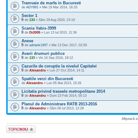
Tramvaie de marfa in Bucuresti
de
ADY881
» Mie 19 Mar 2014, 16:33
Sector 1
de
133
» Sâm 29 Aug 2020, 23:19
Scania Vabis-3999
de
Dr2005
» Lun 13 Iul 2015, 11:36
Anexe
de
adriank1997
» Mie 13 Dec 2017, 02:59
Avarii drumuri publice
de
133
» Vin 16 Sep 2016, 18:12
Cazurile de coruptie la nivelul Capitalei
de
Alexandru
» Lun 27 Oct 2014, 14:11
Spatiile verzi din Bucuresti
de
Alexandru
» Lun 05 Mai 2014, 15:26
Licitatia privind traseele metropolitane 2014
de
Alexandru
» Dum 23 Feb 2014, 00:13
Planul de Administrare RATB 2013-2016
de
Alexandru
» Sâm 06 Iul 2013, 12:28
Afişează su
Scrie un subiect
nou