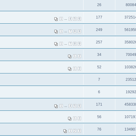
26
8008
177
37251
...
1
4
5
6
249
56195
...
1
7
8
9
257
35802
...
1
7
8
9
34
7004
1
2
52
10382
1
2
7
2351
6
1929
171
45833
...
1
4
5
6
56
10719
1
2
76
13490
1
2
3