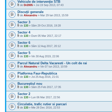
Vehicule de intervenţie STB
de
Dr2005
» Joi 19 Sep 2013, 07:43
Discuţii generale
de
Alexandru
» Mar 29 Ian 2013, 15:59
Sector 3
de
133
» Sâm 29 Oct 2016, 19:28
Sector 4
de
133
» Dum 05 Mar 2017, 22:17
Sector 6
de
133
» Sâm 12 Aug 2017, 20:12
Sector 5
de
133
» Vin 30 Aug 2019, 22:06
Parcul Natural Delta Vacaresti - Un colt de rai
de
Alexandru
» Vin 07 Iun 2013, 10:59
Platforma Faur-Republica
de
133
» Joi 25 Aug 2016, 21:01
Bucureştiul nou
de
133
» Sâm 25 Feb 2017, 17:35
Sector 2
de
133
» Lun 06 Mar 2017, 22:56
Circulatie, trafic rutier si parcari
de
133
» Mie 28 Dec 2016, 22:53