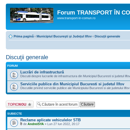
Forum TRANSPORT ÎN C
www.transport-in-comun.ro
Prima pagină
‹
Municipiul Bucureşti şi Judeţul Ilfov
‹
Discuţii generale
Discuţii generale
FORUM
Lucrări de infrastructură
Discutii despre lucrarile de infrastructura din Municipiul Bucuresti si judetul Ilfo
Serviciile publice din Municipiul Bucuresti si judetul Ilfov
Discutiile privind serviciile publice ale Municipiului Bucuresti si ale judetului Ilfov
Scrie un subiect
nou
SUBIECTE
Reclame aplicate vehiculelor STB
de
AndreiSYA
» Lun 27 Iun 2022, 20:17