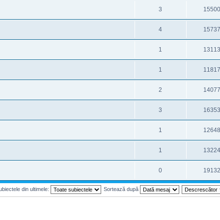
3
1550
4
1573
1
1311
1
1181
2
1407
3
1635
1
1264
1
1322
0
1913
biectele din ultimele:
Sortează după