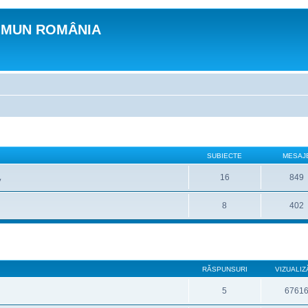
OMUN ROMÂNIA
SUBIECTE
MESAJ
16
849
v
8
402
RĂSPUNSURI
VIZUALIZ
5
6761