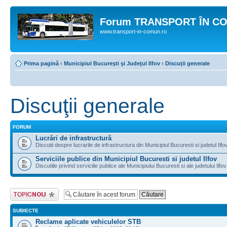
Forum TRANSPORT ÎN C
www.transport-in-comun.ro
Prima pagină
‹
Municipiul Bucureşti şi Judeţul Ilfov
‹
Discuţii generale
Discuţii generale
FORUM
Lucrări de infrastructură
Discutii despre lucrarile de infrastructura din Municipiul Bucuresti si judetul Ilfo
Serviciile publice din Municipiul Bucuresti si judetul Ilfov
Discutiile privind serviciile publice ale Municipiului Bucuresti si ale judetului Ilfov
Scrie un subiect
nou
SUBIECTE
Reclame aplicate vehiculelor STB