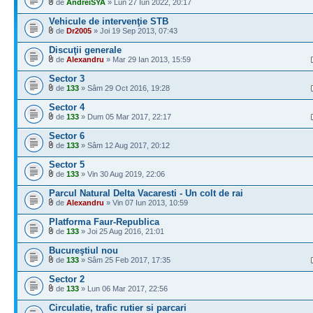
de
AndreiSYA
» Lun 27 Iun 2022, 20:17
Vehicule de intervenţie STB
de
Dr2005
» Joi 19 Sep 2013, 07:43
Discuţii generale
de
Alexandru
» Mar 29 Ian 2013, 15:59
Sector 3
de
133
» Sâm 29 Oct 2016, 19:28
Sector 4
de
133
» Dum 05 Mar 2017, 22:17
Sector 6
de
133
» Sâm 12 Aug 2017, 20:12
Sector 5
de
133
» Vin 30 Aug 2019, 22:06
Parcul Natural Delta Vacaresti - Un colt de rai
de
Alexandru
» Vin 07 Iun 2013, 10:59
Platforma Faur-Republica
de
133
» Joi 25 Aug 2016, 21:01
Bucureştiul nou
de
133
» Sâm 25 Feb 2017, 17:35
Sector 2
de
133
» Lun 06 Mar 2017, 22:56
Circulatie, trafic rutier si parcari