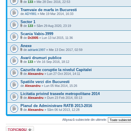
de
133
» Mie 28 Dec 2016, 22:53
Tramvaie de marfa in Bucuresti
de
ADY881
» Mie 19 Mar 2014, 16:33
Sector 1
de
133
» Sâm 29 Aug 2020, 23:19
Scania Vabis-3999
de
Dr2005
» Lun 13 Iul 2015, 11:36
Anexe
de
adriank1997
» Mie 13 Dec 2017, 02:59
Avarii drumuri publice
de
133
» Vin 16 Sep 2016, 18:12
Cazurile de coruptie la nivelul Capitalei
de
Alexandru
» Lun 27 Oct 2014, 14:11
Spatiile verzi din Bucuresti
de
Alexandru
» Lun 05 Mai 2014, 15:26
Licitatia privind traseele metropolitane 2014
de
Alexandru
» Dum 23 Feb 2014, 00:13
Planul de Administrare RATB 2013-2016
de
Alexandru
» Sâm 06 Iul 2013, 12:28
Afişează subiectele din ultimele:
Scrie un subiect