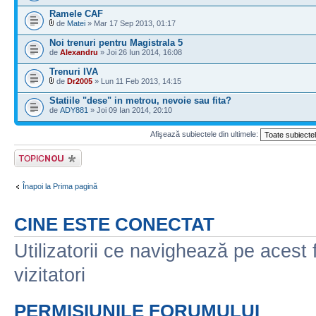
Ramele CAF
de
Matei
» Mar 17 Sep 2013, 01:17
Noi trenuri pentru Magistrala 5
de
Alexandru
» Joi 26 Iun 2014, 16:08
Trenuri IVA
de
Dr2005
» Lun 11 Feb 2013, 14:15
Statiile "dese" in metrou, nevoie sau fita?
de
ADY881
» Joi 09 Ian 2014, 20:10
Afişează subiectele din ultimele:
Scrie un subiect
nou
Înapoi la Prima pagină
CINE ESTE CONECTAT
Utilizatorii ce navighează pe acest f
vizitatori
PERMISIUNILE FORUMULUI