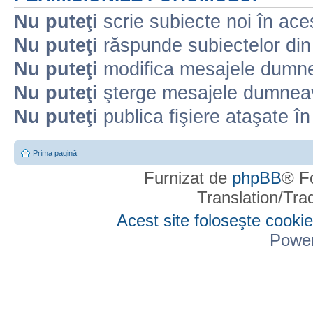
Nu puteţi
scrie subiecte noi în ace
Nu puteţi
răspunde subiectelor din
Nu puteţi
modifica mesajele dumne
Nu puteţi
şterge mesajele dumneav
Nu puteţi
publica fişiere ataşate î
Prima pagină
Furnizat de
phpBB
® F
Translation/Tr
Acest site foloseşte cookie
Powe