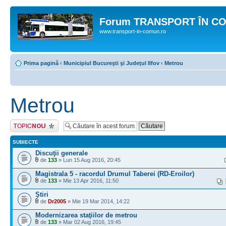
Forum TRANSPORT ÎN C
www.transport-in-comun.ro
Prima pagină
‹
Municipiul Bucureşti şi Judeţul Ilfov
‹
Metrou
Metrou
Scrie un subiect
nou
SUBIECTE
Discuţii generale
de
133
» Lun 15 Aug 2016, 20:45
Magistrala 5 - racordul Drumul Taberei (RD-Eroilor)
de
133
» Mie 13 Apr 2016, 11:50
Ştiri
de
Dr2005
» Mie 19 Mar 2014, 14:22
Modernizarea staţiilor de metrou
de
133
» Mar 02 Aug 2016, 19:45