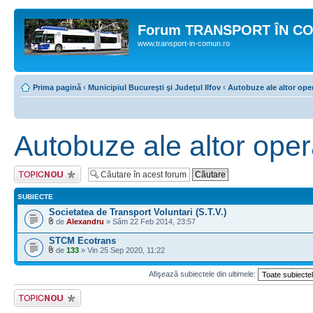
Forum TRANSPORT ÎN C
www.transport-in-comun.ro
Prima pagină
‹
Municipiul Bucureşti şi Judeţul Ilfov
‹
Autobuze ale altor oper
Autobuze ale altor opera
Scrie un subiect
nou
SUBIECTE
Societatea de Transport Voluntari (S.T.V.)
de
Alexandru
» Sâm 22 Feb 2014, 23:57
STCM Ecotrans
de
133
» Vin 25 Sep 2020, 11:22
Afişează subiectele din ultimele:
Scrie un subiect
nou