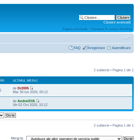
Căutare avansată
Pagina principală - Transport în comun România
FAQ
Înregistrare
Autentificare
2 subiecte • Pagina
1
din
1
ĂRI
ULTIMUL MESAJ
de
Dr2005
5
Mar 30 Iun 2026, 00:12
de
AndreiSYA
5
Vin 02 Oct 2020, 15:12
2 subiecte • Pagina
1
din
1
Mergi la: