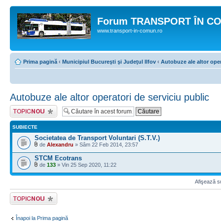
Forum TRANSPORT ÎN C
www.transport-in-comun.ro
Prima pagină
‹
Municipiul Bucureşti şi Judeţul Ilfov
‹
Autobuze ale altor oper
Autobuze ale altor operatori de serviciu public
Scrie un subiect
nou
SUBIECTE
Societatea de Transport Voluntari (S.T.V.)
de
Alexandru
» Sâm 22 Feb 2014, 23:57
STCM Ecotrans
de
133
» Vin 25 Sep 2020, 11:22
Afişează su
Scrie un subiect
nou
Înapoi la Prima pagină