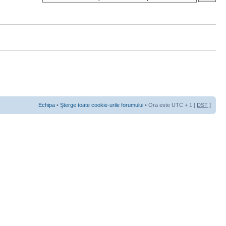
Echipa
•
Şterge toate cookie-urile forumului
• Ora este UTC + 1 [
DST
]