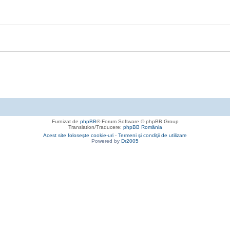
Furnizat de
phpBB
® Forum Software © phpBB Group
Translation/Traducere:
phpBB România
Acest site foloseşte cookie-uri
-
Termeni şi condiţii de utilizare
Powered by
Dr2005