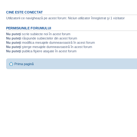
CINE ESTE CONECTAT
Utilizatorii ce navighează pe acest forum: Niciun utilizator înregistrat şi 1 vizitator
PERMISIUNILE FORUMULUI
Nu puteţi
scrie subiecte noi în acest forum
Nu puteţi
răspunde subiectelor din acest forum
Nu puteţi
modifica mesajele dumneavoastră în acest forum
Nu puteţi
şterge mesajele dumneavoastră în acest forum
Nu puteţi
publica fişiere ataşate în acest forum
Prima pagină