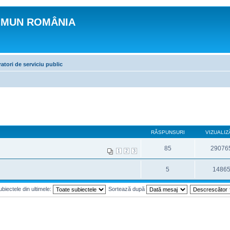
OMUN ROMÂNIA
atori de serviciu public
RĂSPUNSURI
VIZUALIZ
85
29076
1
2
3
5
1486
biectele din ultimele:
Sortează după