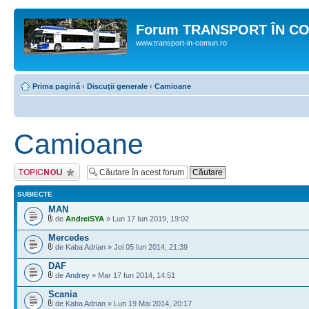
Forum TRANSPORT ÎN C
www.transport-in-comun.ro
Prima pagină
‹
Discuţii generale
‹
Camioane
Camioane
Scrie un subiect
nou
SUBIECTE
MAN
de
AndreiSYA
» Lun 17 Iun 2019, 19:02
Mercedes
de Kaba Adrian » Joi 05 Iun 2014, 21:39
DAF
de
Andrey
» Mar 17 Iun 2014, 14:51
Scania
de Kaba Adrian » Lun 19 Mai 2014, 20:17