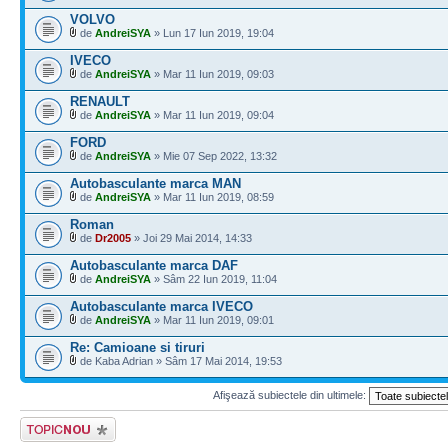
VOLVO
de
AndreiSYA
» Lun 17 Iun 2019, 19:04
IVECO
de
AndreiSYA
» Mar 11 Iun 2019, 09:03
RENAULT
de
AndreiSYA
» Mar 11 Iun 2019, 09:04
FORD
de
AndreiSYA
» Mie 07 Sep 2022, 13:32
Autobasculante marca MAN
de
AndreiSYA
» Mar 11 Iun 2019, 08:59
Roman
de
Dr2005
» Joi 29 Mai 2014, 14:33
Autobasculante marca DAF
de
AndreiSYA
» Sâm 22 Iun 2019, 11:04
Autobasculante marca IVECO
de
AndreiSYA
» Mar 11 Iun 2019, 09:01
Re: Camioane si tiruri
de Kaba Adrian » Sâm 17 Mai 2014, 19:53
Afişează subiectele din ultimele:
Scrie un subiect
nou