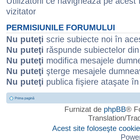
Utilizatorii ce navighează pe acest f
vizitator
PERMISIUNILE FORUMULUI
Nu puteţi
scrie subiecte noi în ace
Nu puteţi
răspunde subiectelor din
Nu puteţi
modifica mesajele dumne
Nu puteţi
şterge mesajele dumneav
Nu puteţi
publica fişiere ataşate î
Prima pagină
Furnizat de
phpBB
® F
Translation/Tr
Acest site foloseşte cookie
Powe