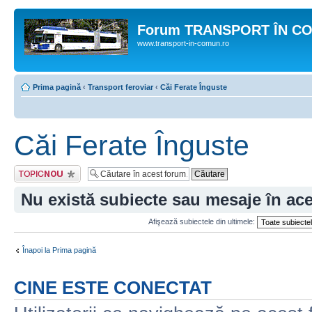
Forum TRANSPORT ÎN C
www.transport-in-comun.ro
Prima pagină
‹
Transport feroviar
‹
Căi Ferate Înguste
Căi Ferate Înguste
Scrie un subiect
nou
Nu există subiecte sau mesaje în ac
Afişează subiectele din ultimele:
Înapoi la Prima pagină
CINE ESTE CONECTAT