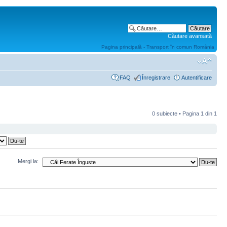
Căutare avansată
Pagina principală - Transport în comun România
FAQ
Înregistrare
Autentificare
0 subiecte • Pagina
1
din
1
Mergi la: