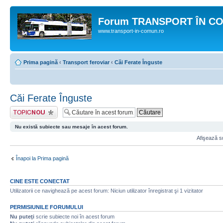
Forum TRANSPORT ÎN C
www.transport-in-comun.ro
Prima pagină
‹
Transport feroviar
‹
Căi Ferate Înguste
Căi Ferate Înguste
Scrie un subiect
nou
Nu există subiecte sau mesaje în acest forum.
Afişează su
Înapoi la Prima pagină
CINE ESTE CONECTAT
Utilizatorii ce navighează pe acest forum: Niciun utilizator înregistrat şi 1 vizitator
PERMISIUNILE FORUMULUI
Nu puteţi
scrie subiecte noi în acest forum