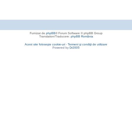
Furnizat de
phpBB
® Forum Software © phpBB Group
Translation/Traducere:
phpBB România
Acest site foloseşte cookie-uri
-
Termeni şi condiţii de utilizare
Powered by
Dr2005