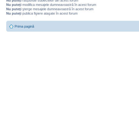
Nu puteţi
răspunde subiectelor din acest forum
Nu puteţi
modifica mesajele dumneavoastră în acest forum
Nu puteţi
şterge mesajele dumneavoastră în acest forum
Nu puteţi
publica fişiere ataşate în acest forum
Prima pagină