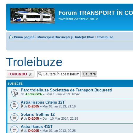
Forum TRANSPORT ÎN C
www.transport-in-comun.ro
Prima pagină
‹
Municipiul Bucureşti şi Judeţul Ilfov
‹
Troleibuze
Troleibuze
Scrie un subiect
nou
SUBIECTE
Parc troleibuze Societatea de Transport Bucuresti
de
AndreiSYA
» Sâm 15 Iun 2019, 18:42
Astra Irisbus Citelis 12T
de
Dr2005
» Mar 01 Ian 2013, 21:16
Solaris Trollino 12
de
Dr2005
» Dum 10 Mar 2024, 22:28
Astra Ikarus 415T
de
Dr2005
» Mar 01 Ian 2013, 20:28