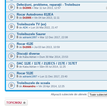
Defecţiuni, probleme, reparaţii - Troleibuze
de
Dr2005
» Mar 11 Iun 2013, 12:57
Rocar Autodromo 812EA
de
Dr2005
» Vin 04 Ian 2013, 11:11
Troleibuzele TV (ex)
de
ADK
» Lun 16 Mai 2022, 21:47
Troleibuzele Saurer
de
adriank1997
» Mar 12 Dec 2017, 22:08
Rocar 412E
de
Dr2005
» Joi 03 Ian 2013, 10:59
Discuţii diverse
de Kaba Adrian » Dum 30 Mar 2014, 23:53
DAC 112E / 117E / 212ECS / 217E / 317ET
de Kaba Adrian » Sâm 05 Iul 2014, 11:25
Rocar 512E
de
adriank1997
» Lun 11 Dec 2017, 23:40
Troleibuzele de scoala
de
Alexandru
» Vin 18 Apr 2014, 12:25
Afişează subiectele din ultimele:
Scrie un subiect
nou