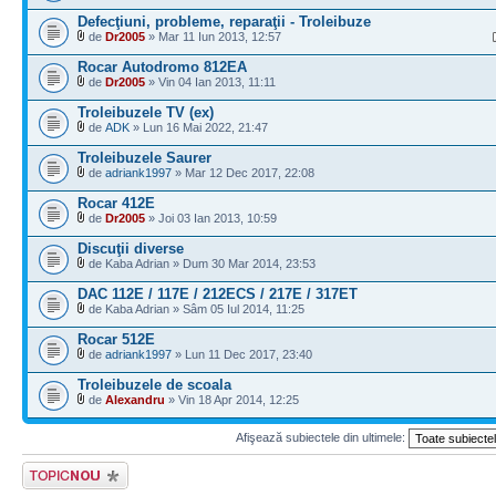
Defecţiuni, probleme, reparaţii - Troleibuze
de
Dr2005
» Mar 11 Iun 2013, 12:57
Rocar Autodromo 812EA
de
Dr2005
» Vin 04 Ian 2013, 11:11
Troleibuzele TV (ex)
de
ADK
» Lun 16 Mai 2022, 21:47
Troleibuzele Saurer
de
adriank1997
» Mar 12 Dec 2017, 22:08
Rocar 412E
de
Dr2005
» Joi 03 Ian 2013, 10:59
Discuţii diverse
de Kaba Adrian » Dum 30 Mar 2014, 23:53
DAC 112E / 117E / 212ECS / 217E / 317ET
de Kaba Adrian » Sâm 05 Iul 2014, 11:25
Rocar 512E
de
adriank1997
» Lun 11 Dec 2017, 23:40
Troleibuzele de scoala
de
Alexandru
» Vin 18 Apr 2014, 12:25
Afişează subiectele din ultimele:
Scrie un subiect
nou