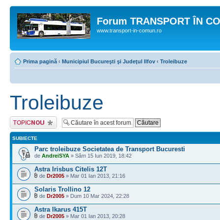
Forum TRANSPORT ÎN C
www.transport-in-comun.ro
Prima pagină
‹
Municipiul Bucureşti şi Judeţul Ilfov
‹
Troleibuze
Troleibuze
Scrie un subiect
nou
SUBIECTE
Parc troleibuze Societatea de Transport Bucuresti
de
AndreiSYA
» Sâm 15 Iun 2019, 18:42
Astra Irisbus Citelis 12T
de
Dr2005
» Mar 01 Ian 2013, 21:16
Solaris Trollino 12
de
Dr2005
» Dum 10 Mar 2024, 22:28
Astra Ikarus 415T
de
Dr2005
» Mar 01 Ian 2013, 20:28