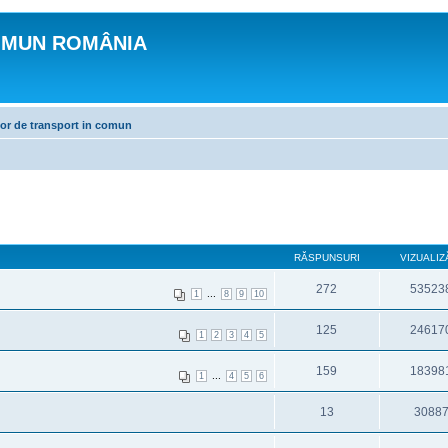
OMUN ROMÂNIA
lor de transport in comun
RĂSPUNSURI
VIZUALIZ
272
53523
...
1
8
9
10
125
24617
1
2
3
4
5
159
18398
...
1
4
5
6
13
3088