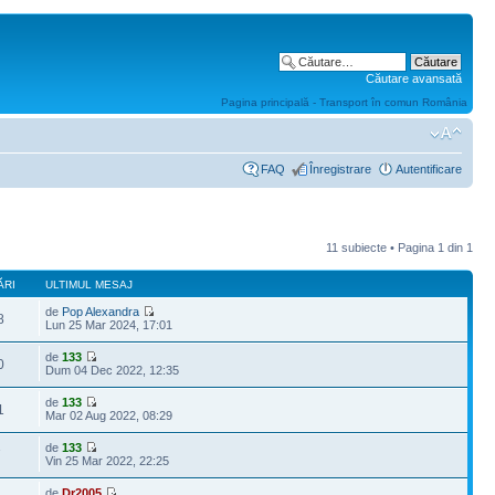
Căutare avansată
Pagina principală - Transport în comun România
FAQ
Înregistrare
Autentificare
11 subiecte • Pagina
1
din
1
ĂRI
ULTIMUL MESAJ
de
Pop Alexandra
8
Lun 25 Mar 2024, 17:01
de
133
0
Dum 04 Dec 2022, 12:35
de
133
1
Mar 02 Aug 2022, 08:29
de
133
7
Vin 25 Mar 2022, 22:25
de
Dr2005