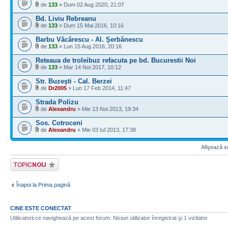
de
133
» Dum 02 Aug 2020, 21:07
Bd. Liviu Rebreanu
de
133
» Dum 15 Mai 2016, 10:16
Barbu Văcărescu - Al. Şerbănescu
de
133
» Lun 15 Aug 2016, 20:16
Reteaua de troleibuz refacuta pe bd. Bucurestii Noi
de
133
» Mar 14 Noi 2017, 10:12
Str. Buzeşti - Cal. Berzei
de
Dr2005
» Lun 17 Feb 2014, 11:47
Strada Polizu
de
Alexandru
» Mie 13 Noi 2013, 19:34
Sos. Cotroceni
de
Alexandru
» Mie 03 Iul 2013, 17:38
Afişează su
Scrie un subiect
nou
Înapoi la Prima pagină
CINE ESTE CONECTAT
Utilizatorii ce navighează pe acest forum: Niciun utilizator înregistrat şi 1 vizitator