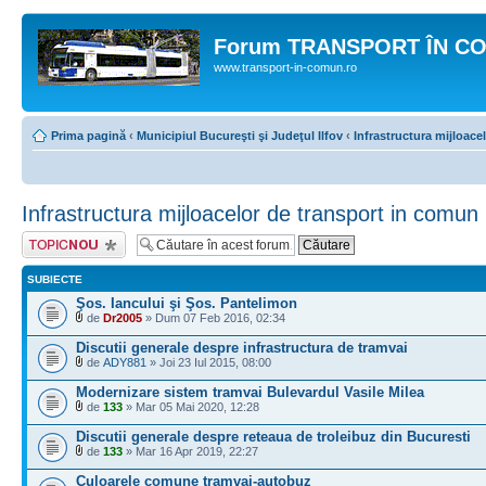
Forum TRANSPORT ÎN C
www.transport-in-comun.ro
Prima pagină
‹
Municipiul Bucureşti şi Judeţul Ilfov
‹
Infrastructura mijloace
Infrastructura mijloacelor de transport in comun
Scrie un subiect
nou
SUBIECTE
Şos. Iancului şi Şos. Pantelimon
de
Dr2005
» Dum 07 Feb 2016, 02:34
Discutii generale despre infrastructura de tramvai
de
ADY881
» Joi 23 Iul 2015, 08:00
Modernizare sistem tramvai Bulevardul Vasile Milea
de
133
» Mar 05 Mai 2020, 12:28
Discutii generale despre reteaua de troleibuz din Bucuresti
de
133
» Mar 16 Apr 2019, 22:27
Culoarele comune tramvai-autobuz