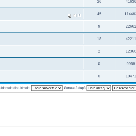
26
4163
45
11448
1
2
9
2266
18
4221
2
1236
0
9959
0
1047
biectele din ultimele:
Sortează după