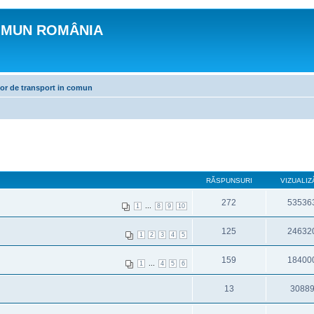
OMUN ROMÂNIA
lor de transport in comun
RĂSPUNSURI
VIZUALIZ
272
53536
...
1
8
9
10
125
24632
1
2
3
4
5
159
18400
...
1
4
5
6
13
3088