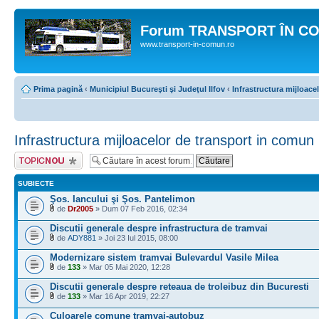
Forum TRANSPORT ÎN C
www.transport-in-comun.ro
Prima pagină
‹
Municipiul Bucureşti şi Judeţul Ilfov
‹
Infrastructura mijloace
Infrastructura mijloacelor de transport in comun
Scrie un subiect
nou
SUBIECTE
Şos. Iancului şi Şos. Pantelimon
de
Dr2005
» Dum 07 Feb 2016, 02:34
Discutii generale despre infrastructura de tramvai
de
ADY881
» Joi 23 Iul 2015, 08:00
Modernizare sistem tramvai Bulevardul Vasile Milea
de
133
» Mar 05 Mai 2020, 12:28
Discutii generale despre reteaua de troleibuz din Bucuresti
de
133
» Mar 16 Apr 2019, 22:27
Culoarele comune tramvai-autobuz