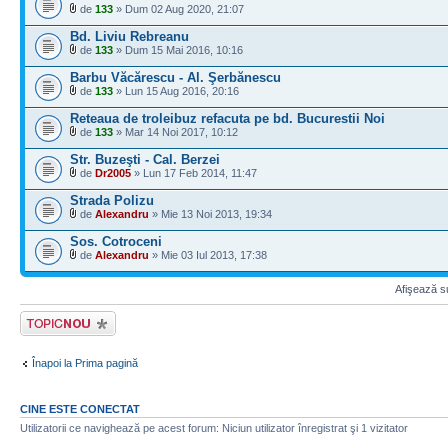
de
133
» Dum 02 Aug 2020, 21:07
Bd. Liviu Rebreanu
de
133
» Dum 15 Mai 2016, 10:16
Barbu Văcărescu - Al. Şerbănescu
de
133
» Lun 15 Aug 2016, 20:16
Reteaua de troleibuz refacuta pe bd. Bucurestii Noi
de
133
» Mar 14 Noi 2017, 10:12
Str. Buzeşti - Cal. Berzei
de
Dr2005
» Lun 17 Feb 2014, 11:47
Strada Polizu
de
Alexandru
» Mie 13 Noi 2013, 19:34
Sos. Cotroceni
de
Alexandru
» Mie 03 Iul 2013, 17:38
Afişează su
Scrie un subiect
nou
Înapoi la Prima pagină
CINE ESTE CONECTAT
Utilizatorii ce navighează pe acest forum: Niciun utilizator înregistrat şi 1 vizitator