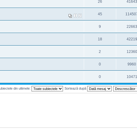
26
4164
45
11450
1
2
9
2266
18
4221
2
1236
0
9960
0
1047
biectele din ultimele:
Sortează după