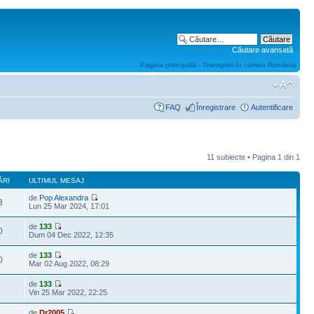
Căutare avansată
Pagina principală - Transport în comun România
FAQ
Înregistrare
Autentificare
11 subiecte • Pagina
1
din
1
ĂRI
ULTIMUL MESAJ
de
Pop Alexandra
3
Lun 25 Mar 2024, 17:01
de
133
0
Dum 04 Dec 2022, 12:35
de
133
0
Mar 02 Aug 2022, 08:29
de
133
9
Vin 25 Mar 2022, 22:25
de
Dr2005