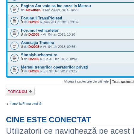
Pagina Am voie sa fac poze la Metrou
de
Alexandru
» Mie 23 Apr 2014, 10:22
Forumul TransPloieşti
de
Dr2005
» Dum 20 Oct 2013, 23:07
Forumul vehiculelor
de
Dr2005
» Vin 04 Ian 2013, 10:20
Asociaţia Transira
de
Dr2005
» Vin 04 Ian 2013, 09:56
Simplybucharest.ro
de
Dr2005
» Lun 31 Dec 2012, 18:41
Mersul trenurilor operatorilor privaţi
de
Dr2005
» Lun 31 Dec 2012, 03:17
Afişează subiectele din ultimele:
Scrie un subiect
nou
Înapoi la Prima pagină
CINE ESTE CONECTAT
Utilizatorii ce navighează pe acest f