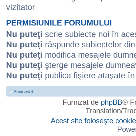
vizitator
PERMISIUNILE FORUMULUI
Nu puteţi
scrie subiecte noi în ace
Nu puteţi
răspunde subiectelor din
Nu puteţi
modifica mesajele dumne
Nu puteţi
şterge mesajele dumneav
Nu puteţi
publica fişiere ataşate î
Prima pagină
Furnizat de
phpBB
® F
Translation/Tr
Acest site foloseşte cookie
Powe