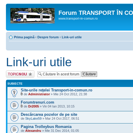
Forum TRANSPORT ÎN C
www.transport-in-comun.ro
Prima pagină
‹
Despre forum
‹
Link-uri utile
Link-uri utile
Scrie un subiect
nou
SUBIECTE
Site-urile reţelei Transport-in-comun.ro
de
Administrator
» Mie 24 Oct 2012, 21:38
Forumtrenuri.com
de
Dr2005
» Vin 04 Ian 2013, 10:15
Descărcarea pozelor de pe site
de
SkyLake59
» Mar 24 Oct 2017, 06:51
Pagina Trolleybus Romania
de
Alexandru
» Mie 31 Dec 2014, 01:05