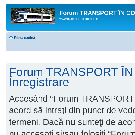
Forum TRANSPORT ÎN C
www.transport-in-comun.ro
Prima pagină
Forum TRANSPORT ÎN
Înregistrare
Accesând “Forum TRANSPORT 
acord să intraţi din punct de ved
termeni. Dacă nu sunteţi de acor
nu accesaţi şi/sau folosiţi “