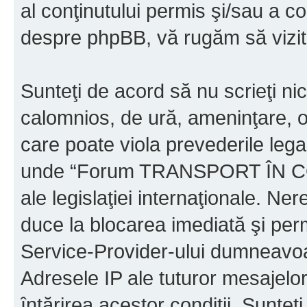
al conţinutului permis şi/sau a co
despre phpBB, vă rugăm să vizit
Sunteţi de acord să nu scrieţi ni
calomnios, de ură, ameninţare, o
care poate viola prevederile legal
unde “Forum TRANSPORT ÎN C
ale legislaţiei internaţionale. N
duce la blocarea imediată şi perm
Service-Provider-ului dumneavo
Adresele IP ale tuturor mesajelor
întărirea acestor condiţii. Sun