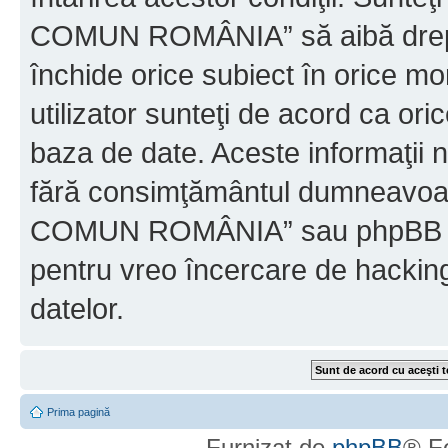
COMUN ROMÂNIA” să aibă dreptu
închide orice subiect în orice mo
utilizator sunteţi de acord ca ori
baza de date. Aceste informaţii nu
fără consimţământul dumneavo
COMUN ROMÂNIA” sau phpBB nu p
pentru vreo încercare de hackin
datelor.
Prima pagină
Furnizat de
phpBB
® F