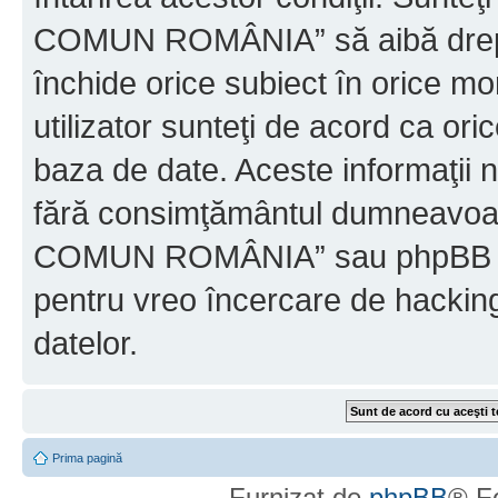
COMUN ROMÂNIA” să aibă dreptu
închide orice subiect în orice mo
utilizator sunteţi de acord ca ori
baza de date. Aceste informaţii nu
fără consimţământul dumneavo
COMUN ROMÂNIA” sau phpBB nu p
pentru vreo încercare de hackin
datelor.
Prima pagină
Furnizat de
phpBB
® F