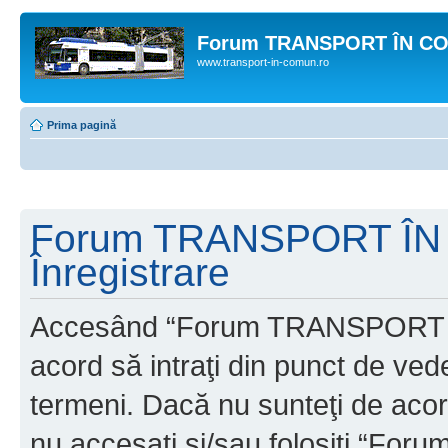
Forum TRANSPORT ÎN C
www.transport-in-comun.ro
Prima pagină
Forum TRANSPORT ÎN
Înregistrare
Accesând “Forum TRANSPORT 
acord să intraţi din punct de ved
termeni. Dacă nu sunteţi de acor
nu accesaţi şi/sau folosiţi “