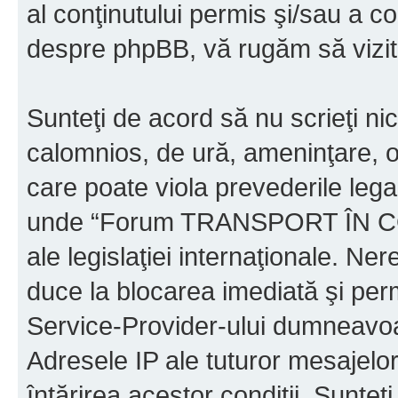
al conţinutului permis şi/sau a co
despre phpBB, vă rugăm să vizit
Sunteţi de acord să nu scrieţi ni
calomnios, de ură, ameninţare, o
care poate viola prevederile legal
unde “Forum TRANSPORT ÎN C
ale legislaţiei internaţionale. N
duce la blocarea imediată şi perm
Service-Provider-ului dumneavo
Adresele IP ale tuturor mesajelor
întărirea acestor condiţii. Sun