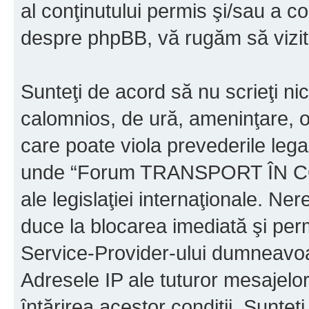
al conţinutului permis şi/sau a co
despre phpBB, vă rugăm să vizit
Sunteţi de acord să nu scrieţi ni
calomnios, de ură, ameninţare, o
care poate viola prevederile legal
unde “Forum TRANSPORT ÎN C
ale legislaţiei internaţionale. N
duce la blocarea imediată şi perm
Service-Provider-ului dumneavo
Adresele IP ale tuturor mesajelor
întărirea acestor condiţii. Sun