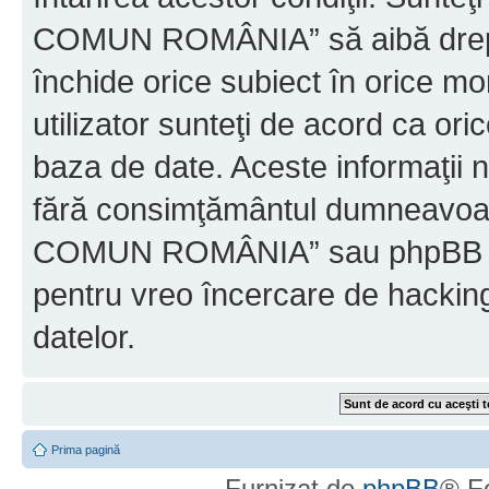
COMUN ROMÂNIA” să aibă dreptu
închide orice subiect în orice mo
utilizator sunteţi de acord ca ori
baza de date. Aceste informaţii nu
fără consimţământul dumneavo
COMUN ROMÂNIA” sau phpBB nu p
pentru vreo încercare de hackin
datelor.
Prima pagină
Furnizat de
phpBB
® F