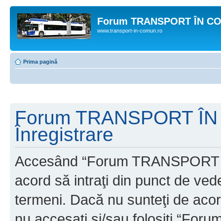
Forum TRANSPORT ÎN C
www.transport-in-comun.ro
Prima pagină
Forum TRANSPORT ÎN
Înregistrare
Accesând “Forum TRANSPORT 
acord să intraţi din punct de ved
termeni. Dacă nu sunteţi de acor
nu accesaţi şi/sau folosiţi “