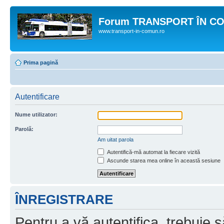
Forum TRANSPORT ÎN C
www.transport-in-comun.ro
Prima pagină
Autentificare
Nume utilizator:
Parolă:
Am uitat parola
Autentifică-mă automat la fiecare vizită
Ascunde starea mea online în această sesiune
ÎNREGISTRARE
Pentru a vă autentifica, trebuie s