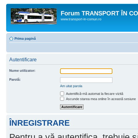
Forum TRANSPORT ÎN C
www.transport-in-comun.ro
Prima pagină
Autentificare
Nume utilizator:
Parolă:
Am uitat parola
Autentifică-mă automat la fiecare vizită
Ascunde starea mea online în această sesiune
ÎNREGISTRARE
Pentru a vă autentifica, trebuie s