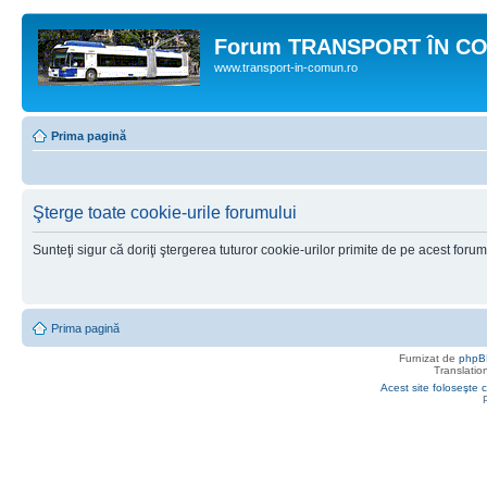
Forum TRANSPORT ÎN C
www.transport-in-comun.ro
Prima pagină
Şterge toate cookie-urile forumului
Sunteţi sigur că doriţi ştergerea tuturor cookie-urilor primite de pe acest foru
Prima pagină
Furnizat de
phpB
Translatio
Acest site foloseşte c