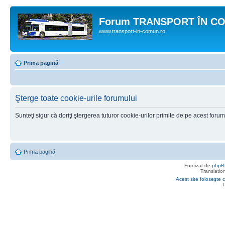
Forum TRANSPORT ÎN C
www.transport-in-comun.ro
Prima pagină
Şterge toate cookie-urile forumului
Sunteţi sigur că doriţi ştergerea tuturor cookie-urilor primite de pe acest foru
Prima pagină
Furnizat de
phpB
Translatio
Acest site foloseşte c