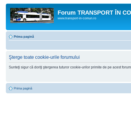
Forum TRANSPORT ÎN C
www.transport-in-comun.ro
Prima pagină
Şterge toate cookie-urile forumului
Sunteţi sigur că doriţi ştergerea tuturor cookie-urilor primite de pe acest foru
Prima pagină