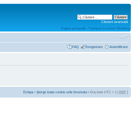
Căutare avansată
Pagina principală - Transport în comun România
FAQ
Înregistrare
Autentificare
Echipa
•
Şterge toate cookie-urile forumului
• Ora este UTC + 1 [
DST
]