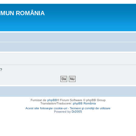
OMUN ROMÂNIA
m?
Furnizat de
phpBB
® Forum Software © phpBB Group
Translation/Traducere:
phpBB România
Acest site foloseşte cookie-uri
-
Termeni şi condiţii de utilizare
Powered by
Dr2005