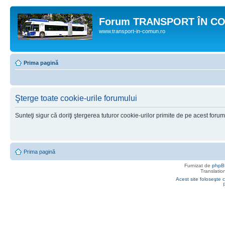
Forum TRANSPORT ÎN C
www.transport-in-comun.ro
Prima pagină
Şterge toate cookie-urile forumului
Sunteţi sigur că doriţi ştergerea tuturor cookie-urilor primite de pe acest foru
Prima pagină
Furnizat de
phpB
Translatio
Acest site foloseşte c