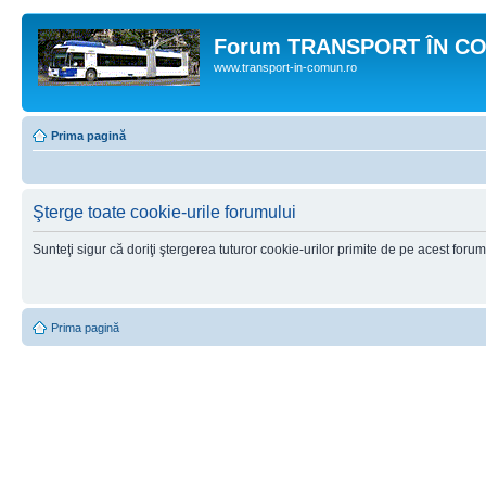
Forum TRANSPORT ÎN C
www.transport-in-comun.ro
Prima pagină
Şterge toate cookie-urile forumului
Sunteţi sigur că doriţi ştergerea tuturor cookie-urilor primite de pe acest foru
Prima pagină