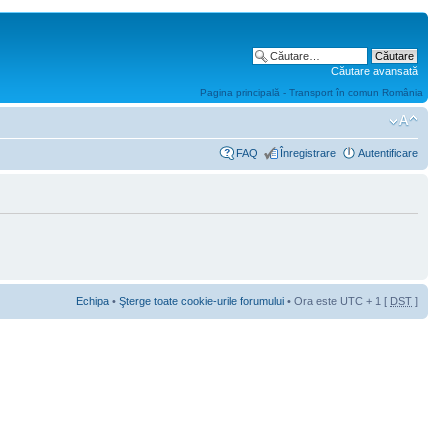
Căutare avansată
Pagina principală - Transport în comun România
FAQ
Înregistrare
Autentificare
Echipa
•
Şterge toate cookie-urile forumului
• Ora este UTC + 1 [
DST
]