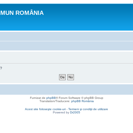
OMUN ROMÂNIA
m?
Furnizat de
phpBB
® Forum Software © phpBB Group
Translation/Traducere:
phpBB România
Acest site foloseşte cookie-uri
-
Termeni şi condiţii de utilizare
Powered by
Dr2005