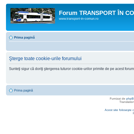
Forum TRANSPORT ÎN C
www.transport-in-comun.ro
Prima pagină
Şterge toate cookie-urile forumului
Sunteţi sigur că doriţi ştergerea tuturor cookie-urilor primite de pe acest foru
Prima pagină
Furnizat de
phpB
Translatio
Acest site foloseşte c