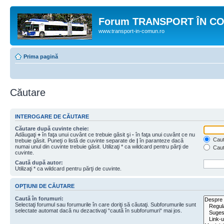
Forum TRANSPORT ÎN C
www.transport-in-comun.ro
Prima pagină
Căutare
INTEROGARE DE CĂUTARE
Căutare după cuvinte cheie:
Adăugaţi
+
în faţa unui cuvânt ce trebuie găsit şi
-
în faţa unui cuvânt ce nu
Caută
trebuie găsit. Puneţi o listă de cuvinte separate de
|
în paranteze dacă
numai unul din cuvinte trebuie găsit. Utilizaţi * ca wildcard pentru părţi de
Caut
cuvinte.
Caută după autor:
Utilizaţi * ca wildcard pentru părţi de cuvinte.
OPŢIUNI DE CĂUTARE
Caută în forumuri:
Selectaţi forumul sau forumurile în care doriţi să căutaţi. Subforumurile sunt
selectate automat dacă nu dezactivaţi “caută în subforumuri“ mai jos.