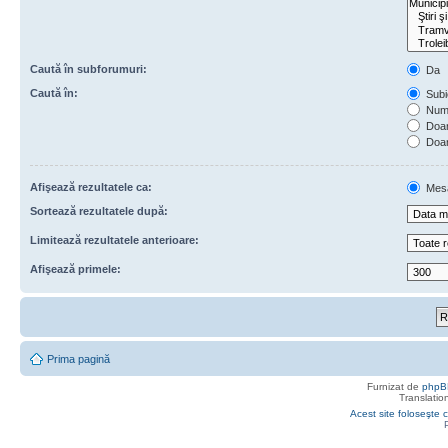
Caută în subforumuri:
Da
Caută în:
Subie
Numa
Doar 
Doar
Afişează rezultatele ca:
Mes
Sortează rezultatele după:
Limitează rezultatele anterioare:
Afişează primele:
Prima pagină
Furnizat de
phpB
Translatio
Acest site foloseşte c