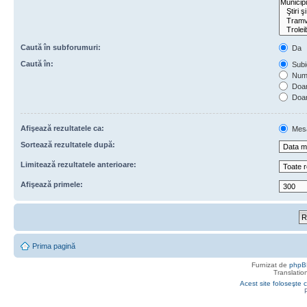
Caută în subforumuri:
Da
Caută în:
Subie
Numa
Doar 
Doar
Afişează rezultatele ca:
Mes
Sortează rezultatele după:
Limitează rezultatele anterioare:
Afişează primele:
Prima pagină
Furnizat de
phpB
Translatio
Acest site foloseşte c