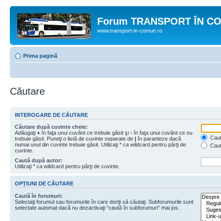
Forum TRANSPORT ÎN C
www.transport-in-comun.ro
Prima pagină
Căutare
INTEROGARE DE CĂUTARE
Căutare după cuvinte cheie:
Adăugaţi
+
în faţa unui cuvânt ce trebuie găsit şi
-
în faţa unui cuvânt ce nu
Caută
trebuie găsit. Puneţi o listă de cuvinte separate de
|
în paranteze dacă
numai unul din cuvinte trebuie găsit. Utilizaţi * ca wildcard pentru părţi de
Caut
cuvinte.
Caută după autor:
Utilizaţi * ca wildcard pentru părţi de cuvinte.
OPŢIUNI DE CĂUTARE
Caută în forumuri:
Selectaţi forumul sau forumurile în care doriţi să căutaţi. Subforumurile sunt
selectate automat dacă nu dezactivaţi “caută în subforumuri“ mai jos.