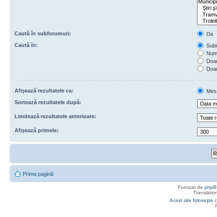
Caută în subforumuri:
Da
Caută în:
Subie
Numa
Doar 
Doar
Afişează rezultatele ca:
Mes
Sortează rezultatele după:
Limitează rezultatele anterioare:
Afişează primele:
Prima pagină
Furnizat de
phpB
Translatio
Acest site foloseşte c