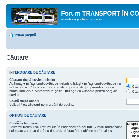
Forum TRANSPORT ÎN C
www.transport-in-comun.ro
Prima pagină
Căutare
INTEROGARE DE CĂUTARE
Căutare după cuvinte cheie:
Adăugaţi
+
în faţa unui cuvânt ce trebuie găsit şi
-
în faţa unui cuvânt ce nu
Caută
trebuie găsit. Puneţi o listă de cuvinte separate de
|
în paranteze dacă
numai unul din cuvinte trebuie găsit. Utilizaţi * ca wildcard pentru părţi de
Caut
cuvinte.
Caută după autor:
Utilizaţi * ca wildcard pentru părţi de cuvinte.
OPŢIUNI DE CĂUTARE
Caută în forumuri:
Selectaţi forumul sau forumurile în care doriţi să căutaţi. Subforumurile sunt
selectate automat dacă nu dezactivaţi “caută în subforumuri“ mai jos.